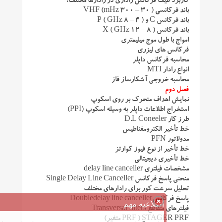
کاربرد طیف فرکانس راداری در رادارها مختلف؛
باند فرکانسی ( 30 – 300 mHz) VHF
باند فرکانس C و ( 4 – 8 GHz ) P
باند فرکانس ( 8 – 12 GHz ) X
امواج با طول موج میلیمتری
فرکانس های لیزری
محاسبه فرکانس داپلر
انواع رادار MTI
محاسبه خروجی آشکارساز فاز
فصل دوم
نمایش اهداف متحرک بر روی اسکوپ
استخراج اطلاعات داپلر به وسیله اسکوپ (PPI)
طرز کار D.L Coneeler
خط تأخیر الکترومغناطیس
مدولاتور PFN
خط تأخیر از نوع فیوز کوارتز
خط تأخیری دیجیتالی
مشخصات فیلتری delay line canceller
منحنی پاسخ فرکانس Single Delay Line Canceller
تحلیل سرعت کور برای رادارهای مختلف
پاسخ فرکانسDoubledelay line canceller
اطلاعیه مهم
فیلترهای متقاطع Transversal filters
STAGER PRF ( PRF متغیر)