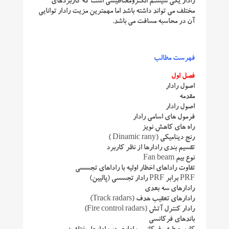
رادار یکی سیستم الکترومغناطیسی است که کاربردهای
مختلف می تواند داشته باشد اما مهمترین مزیت رادار توانایی
آن در محاسبه مسافت می باشد.
فهرست مطالب
فصل اول
اصول رادار
مقدمه
اصول رادار
فرمول های اسامی رادار
راه های کاهش نویز
رنج دینامیکی (Dinamic rany )
تقسیم بندی رادارها از نظر کاربرد
نوع بیم Fan beam
تفاوت راداهای اخطار اولیه با راداهای تجسسی
PRF برابر PRF رادار تجسسی (پالیین)
رادارهای سه بعدی
رادارهای تعقیب هدف (Track radars)
رادار کنترل آتش (Fire control radars)
باندهای فرکانسی