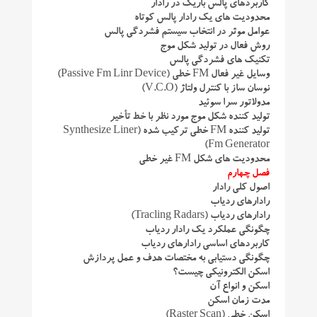
کاربردهای پالس باریک در رادار
محدودیت های یک رادار پالس کوتاه
عوامل موثر در انتخاب سیستم فشردگی پالس
روش فعال در تولید شکل موج
تکنیک های فشردگی پالس
وسایل غیر فعال FM خطی (Passive Fm Linr Device)
نوسان ساز با کنترل ولتاژ (V.C.O)
مدولاتور سرا سوئید
تولید کننده شکل موج مورد نظر با خط تأخیر
تولید کننده FM خطی ترکیب شده (Synthesize Liner
Fm Generator)
محدودیت های شکل FM غیر خطی
فصل چهارم
اصول كلی رادار
رادارهای ردیاب
رادارهای ردیاب (Tracling Radars)
چگونگی عملکرد یک رادار ردیاب
کاربردهای اساسی رادارهای ردیاب
چگونگی دستیابی به مختصات هدف و عمل پردازش
اسکن الکترونیکی چیست؟
اسکن و انواع آن
مدت زمان اسکن
اسکن خطی (Raster Scan)