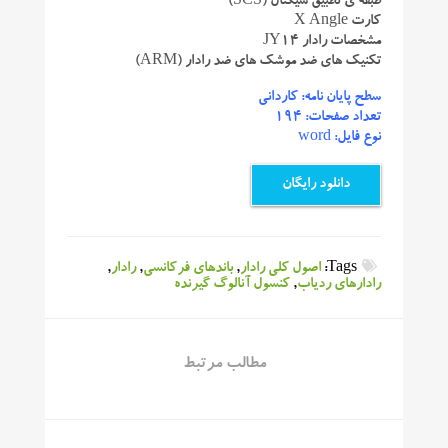
طبقه ی تطبیق سیگنال (SCS)
کارت X Angle
مشخصات رادار JY14
تکنیک های ضد موشک های ضد رادار (ARM)
سطح پایان نامه: کاردانی
تعداد صفحات: 194
نوع فایل: word
دانلود رایگان
Tags:
اصول کلی رادار
,
باندهای فرکانسی
,
رادار
,
رادارهای ردیاب
,
کنسول آنالوگ گیرنده
مطالب مرتبط