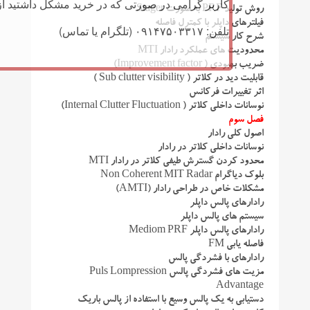
کاربر گرامی در صورتی که در خرید مشکل داشتید از 
روش تولید PRF به صورت Stager
فیلترهای داپلر با کمترل فاصله
تلفن: ۰۹۱۴۷۵۰۳۳۱۷ (تلگرام یا تماس)
شرح کار سیستم
محدودیت های عملکرد رادار MTI
ضریب بهبودی ( Improvement factor)
قابلیت دید در کلاتر ( Sub clutter visibility )
اثر تغییرات فرکانس
نوسانات داخلی کلاتر ( Internal Clutter Fluctuation)
فصل سوم
اصول كلی رادار
نوسانات داخلی کلاتر در رادار
محدود کردن گسترش طیفی کلاتر در رادار MTI
بلوک دیاگرام Non Coherent MIT Radar
مشکلات خاص در طراحی رادار (AMTI)
رادارهای پالس داپلر
سیستم های پالس داپلر
رادارهای پالس داپلر Mediom PRF
فاصله یابی FM
رادارهای با فشردگی پالس
مزیت های فشردگی پالس Puls Lompression
Advantage
دستیابی به یک پالس وسیع با استفاده از پالس باریک