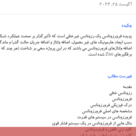
آگوست 25, 2024
چکیده
پدیده فرورزونانس یک رزونانس غیرخطی است که تأثیرگذار بر صحت عملکرد شبکه ه
سبب ایجاد هارمونیک های غیر معمول، اضافه ولتاژ و اضافه جریان حالت گذرا و ماند
اضافه ولتاژهای فرورزونانس می باشند که در این پروژه سعی بر شناخت (هر چند که این 
برقگیرهای Zno شده است.
فهرست مطالب
مقدمه
رزونانس خطی
فرورزونانس
درک فیزیکی فرورزونانس
مشخصه های اصلی فرورزونانس
فرورزونانس در سیستم های قدرت
مثال هایی از فرورزونانس در یک سیستم فشار قوی
کلید زنی ناقص و فرورزونانس