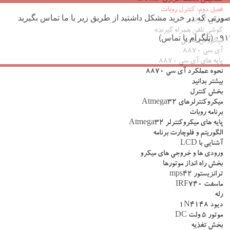
تشخیص سخت افزاری DTMF
فصل دوم: کنترل روبات
ورتی که در خرید مشکل داشتید از طریق زیر با ما تماس بگیرید
بخش گیرنده
گوشی تلفن همراه گیرنده
میکروفن خازنی
آی سی 8870
پایه های آی سی 8870
نحوه عملکرد آی سی 8870
بیشتر بدانید
بخش کنترل
میکروکنترلرهای Atmega32
برنامه روبات
پایه های میکروکنترلر Atmega32
الگوریتم و فلوچارت برنامه
آشنایی با LCD
ورودی ها و خروجی های میکرو
بخش راه انداز موتورها
ترانزیستور mps42
ماسفت IRF740
رله
دیود 1N4148
موتور 5 ولت DC
بخش تغذیه