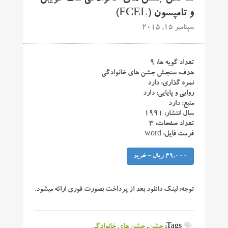
و تامپسون (FCEL)
سپتامبر 15, 2015
تعداد گویه ها: ۹
هدف: سنجش جشن های خانوادگی
نمره گذاری: دارد
روایی و پایایی: دارد
منبع: دارد
سال انتشار: ۱۹۹۱
تعداد صفحات: ۳
فرمت فایل: word
49,000 ریال – خرید
توجه:
لینک دانلود بعد از پرداخت بصورت فوری ارائه میشود.
Tags:
جشن
,
جشن های خانوادگی