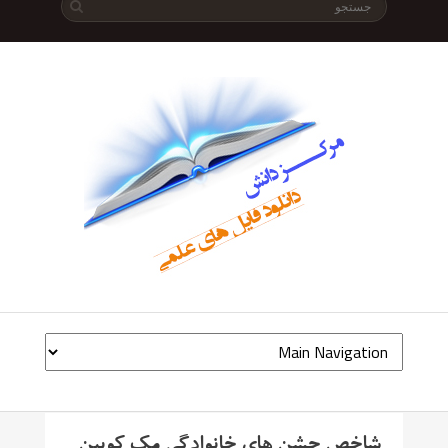
شاخص جشن های خانوادگی مک کوبین