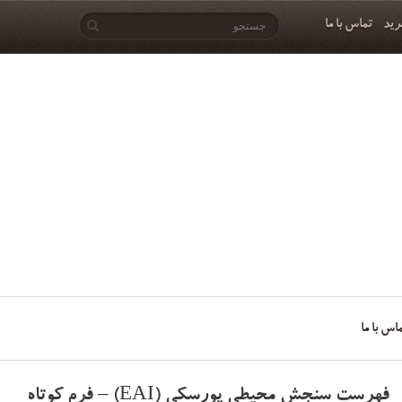
رید
تماس با ما
اس با ما
فهرست سنجش محیطی پورسکی (EAI) – فرم کوتاه