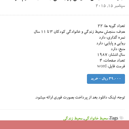
سپتامبر 15, 2015
تعداد گویه ها: ۲۲
هدف: سنجش محیط زندگی و خانوادگی کودکان ۳ تا ۱۱ سال
نمره گذاری: دارد
روایی و پایایی: دارد
منبع: دارد
سال انتشار: ۱۹۸۷
تعداد صفحات: ۴
فرمت فایل: word
49,000 ریال – خرید
توجه:
لینک دانلود بعد از پرداخت بصورت فوری ارائه میشود.
Tags:
محیط خانوادگی
,
محیط زندگی