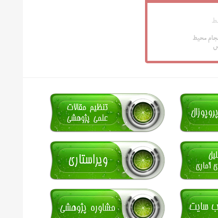
ط
جام محیط
س