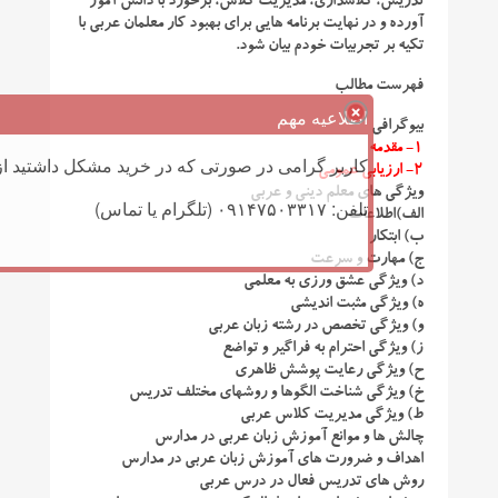
تدریس، کلاسداری، مدیریت کلاس، برخورد با دانش آموز
آورده و در نهایت برنامه هایی برای بهبود کار معلمان عربی با
تکیه بر تجربیات خودم بیان شود.
فهرست مطالب
اطلاعیه مهم
بیوگرافی
۱- مقدمه
کاربر گرامی در صورتی که در خرید مشکل داشتید از 
۲- ارزیابی عمومی
ویژگی های معلم دینی و عربی
تلفن: ۰۹۱۴۷۵۰۳۳۱۷ (تلگرام یا تماس)
الف)اطلاعات
ب) ابتکار
ج) مهارت و سرعت
د) ویژگی عشق ورزی به معلمی
ه) ویژگی مثبت اندیشی
و) ویژگی تخصص در رشته زبان عربی
ز) ویژگی احترام به فراگیر و تواضع
ح) ویژگی رعایت پوشش ظاهری
خ) ویژگی شناخت الگوها و روشهای مختلف تدریس
ط) ویژگی مدیریت کلاس عربی
چالش ها و موانع آموزش زبان عربی در مدارس
اهداف و ضرورت های آموزش زبان عربی در مدارس
روش های تدریس فعال در درس عربی