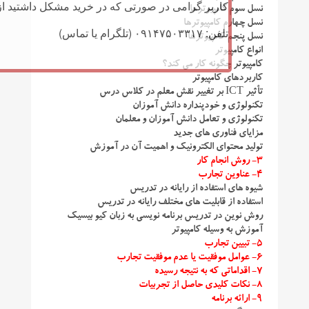
کاربر گرامی در صورتی که در خرید مشکل داشتید از 
نسل سوم کامپیوترها
نسل چهارم کامپیوترها
تلفن: ۰۹۱۴۷۵۰۳۳۱۷ (تلگرام یا تماس)
نسل پنجم کامپیوترها
انواع کامپیوتر
کامپیوتر چگونه کار می کند؟
کاربردهای کامپیوتر
تأثیر ICT بر تغییر نقش معلم در کلاس درس
تکنولوژی و خودپنداره دانش آموزان
تکنولوژی و تعامل دانش آموزان و معلمان
مزایای فناوری های جدید
تولید محتوای الکترونیک و اهمیت آن در آموزش
۳- روش انجام کار
۴- عناوین تجارب
شیوه های استفاده از رایانه در تدریس
استفاده از قابلیت های مختلف رایانه در تدریس
روش نوین در تدریس برنامه نویسی به زبان کیو بیسیک
آموزش به وسیله کامپیوتر
۵- تبیین تجارب
۶- عوامل موفقیت یا عدم موفقیت تجارب
۷- اقداماتی که به نتیجه رسیده
۸- نکات کلیدی حاصل از تجربیات
۹- ارائه برنامه