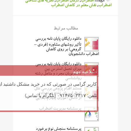
Tags:
اضطراب
,
درمان اضطراب
,
نظریه های شناختی
اضطراب
,
نقش معلم در کاهش اضطراب
مطالب مرتبط
دانلود رایگان پایان نامه بررسی
تأثیر روشهای مشاوره (فردی –
گروهی) بر روی کاهش
اضطراب دانشجویان
دانلود رایگان پایان نامه بررسی
میزان تحمل استرس بین
اطلاعیه مهم
دانشجویان مجرد و متاهل رشته
روانشناسی
کاربر گرامی در صورتی که در خرید مشکل داشتید از 
مستند اقدام پژوهی بررسی علل
اضطراب پای تخته ی تعدادی
تلفن: ۰۹۱۴۷۵۰۳۳۱۷ (تلگرام یا تماس)
از دانش آموزان چهارم ابتدایی
پرسشنامه مدیریت اضطراب
پرسشنامه سنجش نوع برخورد