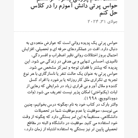
حواس پرتی دانش آموزم را در کلاس
حل کنم
جولای 31, 2024
حواس پرتی یک پدیده روانی است که عوارض متعددی به
دنبال دارد. افت در عملکردهای حرفه ای و تحصیلی، افزایش
احتمال بروز اختلالات روانی نظیر اضطراب و افسردگی،
ناامیدی، احساس تنهایی و بی هدفی در زندگی می شود. این
پدیده که بیشتر با فقدان توجه و تمرکز مشخص می شود.
حواس پرتی به عنوان یک حالت تنفر یا ناسازگاری با هر نوع
تجربه ی تکراری مثل کار روزانه یا برخورد با افراد کسل
کننده و ملال آور و بی قراری زیاد در شرایطی که رهایی از
ثبات (یکنواختی) امکان پذیر نیست تعریف می شود (وات
دوودانوویچ، 1998).
والتر بارک در کتاب خود به نام «چگونه درس بخوانیم» چنین
می نویسد: «موفقیت یا عدم موفقیت شما در تحصیلات
دانشگاهی، مستقیماً به این امر بستگی دارد که چگونه از وقت
خود استفاده می کنید. موفقیت در دانشگاه و البته در مقاطع
تحصیلی پایین تر نیز بستگی به استفاده اشتباه از زمان دارد.»