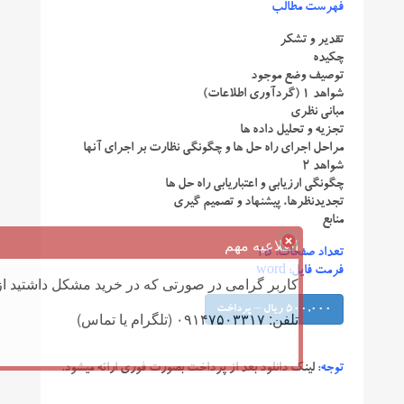
فهرست مطالب
تقدیر و تشکر
چکیده
توصیف وضع موجود
شواهد 1 (گردآوری اطلاعات)
مبانی نظری
تجزیه و تحلیل داده ها
مراحل اجرای راه حل ها و چگونگی نظارت بر اجرای آنها
شواهد 2
چگونگی ارزیابی و اعتباریابی راه حل ها
تجدیدنظرها، پیشنهاد و تصمیم گیری
منابع
اطلاعیه مهم
تعداد صفحات: 15
فرمت فایل: word
کاربر گرامی در صورتی که در خرید مشکل داشتید از 
500,000 ریال – پرداخت
تلفن: ۰۹۱۴۷۵۰۳۳۱۷ (تلگرام یا تماس)
توجه:
لینک دانلود بعد از پرداخت بصورت فوری ارائه میشود.