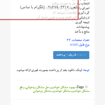
انتخاب راه حل به صورت موقت
تلفن: ۰۹۱۴۷۵۰۳۳۱۷ (تلگرام یا تماس)
اجرای راه حل (طرح) جدید و نظارت بر آن
گردآوری اطلاعات (شواهد 2)
ارزشیابی تأثیر اقدام جدید و تعیین اعتبار آن
نتیجه گیری
پیشنهادات
منابع و مآخذ
تعداد صفحات: 22
نوع فایل: word
500,000 ریال – پرداخت
توجه:
لینک دانلود بعد از پرداخت بصورت فوری ارائه میشود.
Tags:
بهبود مشکل خواندن
,
حل مشکل روخوانی
,
رفع
مشکل خواندن
,
مشکل خواندن
,
مشکل روخوانی