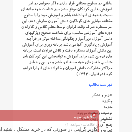
عاطفی در سطوح مختلفی قرار دارند و اگر بخواهد در امر
آموزش به این کودکان موفق باشد باید شناخت همه جانبه ای
نسبت به همه ی آنها داشته باشد و آموزش خود را با سطوح
مختلف توانایی های گوناگون دانش آموزان سازش دهد. این
امر مستلزم صرف وقت فراوان توسط معلم کلاس و گذراندن
دوره های آموزشی مناسب برای شناخت صحیح ویژگیهای
دانش آموزان دیرآموز و چگونگی مداخله موثر در فرآیند
آموزش و یادگیری آنها می باشد. برنامه ریزی برای آموزش
این دانش آموزان مستلزم دقت و تلاش فراوان است. برنامه
های تدوین شده برای آموزش و توانبخشی این کودکان باید
متناسب با نیازهای همه جانبه آنها باشد و در این راه باید
حداکثر مشارکت دانش آموزان و خانواده های آنها را فراهم
کرد (عرفانیان، 1393).
فهرست مطالب
تقدیر و تشکر
چکیده
مقدمه
توصیف وضعیت موجود
اطلاعیه مهم
تشخیص و بیان مسأله
جمع آوری اطلاعات (شواهد 1)
کاربر گرامی در صورتی که در خرید مشکل داشتید از 
تجزیه و تحلیل داده ها