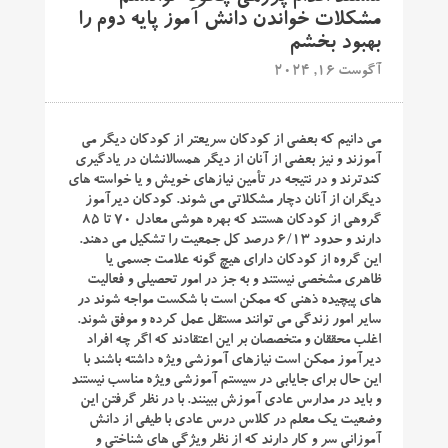
مشکلات خواندن دانش آموز پایه دوم را
بهبود بخشم
آگوست 16, 2024
می دانیم که بعضی از کودکان سریعتر از کودکان دیگر می
آموزند و نیز بعضی از آنان از دیگر همسالانشان در یادگیری
کندترند و در نتیجه در تأمین نیازهای خویش و یا خواسته های
دیگران از آنان دچار مشکلاتی می شوند. کودکان دیرآموز
گروهی از کودکان هستند که بهره هوشی معادل 70 تا 85
دارند و حدود 6/13 درصد کل جمعیت را تشکیل می دهند.
این گروه از کودکان دارای هیچ گونه علامت جسمی یا
ظاهری مشخصی نیستند و به جز در امور تحصیلی و فعالیت
های پیچیده ذهنی که ممکن است با شکست مواجه شوند در
سایر امور زندگی می توانند مستقل عمل کرده و موفق شوند.
اغلب محققان و متخصصان بر این اعتقادند که اگر چه افراد
دیرآموز ممکن است نیازهای آموزشی ویژه داشته باشند با
این حال برای جایابی در سیستم آموزشی ویژه مناسب نیستند
و باید در مدارس عادی آموزش ببینند. با در نظر گرفتن این
وضعیت یک معلم در کلاس درس عادی با طیفی از دانش
آموزانی سر و کار دارند که از نظر ویژگی های شناختی و