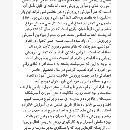
اصلی را ایفا می کند. تنها معلم خلاق است که می تواند دانش
آموزان خلاق و نوآور پرورش دهد. اما نکته ی قابل تأمل آن
است که هر آموزش و پرورش و هر معلمی نمی تواند این بار
سنگین را به مقصد برساند. تنها آموزش و پرورش پویا، خلاق،
متحول می تواند در تحقق این رسالت تاریخی خویش موفق
باشد و این دقیقاً همان نیازی است که در سال گذشته رهبر
اندیشمند انقلاب اسلامی تحت عنوان «تحول بنیادین آموزش
و پرورش» از آن یاد شده است. هسته اصلی تحول در نظام
آموزشی، هم چنان که مقام معظم رهبری تأیید کرده اند
«خلاقیت» است بنابراین داشتن افرادی که توانایی پرورش
پویایی و خلاقیت را دارند از اهمیت خاصی برخوردار است.
با توجه به این که سرنوشت جامعه به دست افراد خلاق رقم
می خورد با خود تصمیم گرفتم در سال تحصیلی حاضر
اقداماتی را در جهت پرورش خلاقیت دانش آموزان انجام
دهم و مسأله را برای خود این طور عنوان نمودم که:
چه اقداماتی انجام دهیم تا براساس سند تحول بنیادین با ارتقاء
سلامت و بهداشت روان، خلاقیت دانش آموزان آموزشگاه
متوسطه را بالا برده و مدرسه ای شاد و پرتنوع درست کنیم.
اطلاع رسانی خانواده ها از طریق کلاس های آموزش خانواده،
استفاده از روش های تشویق و اجرای طرح های جدید برای
رشد و پرورش خلاقیت دانش آموزان و همچنین تمرینات
ویژه دانش آموزان و به کارگیری روش تدریس فعال و پویا
… از جمله کارهایی بود که با همکاری مدیر مدرسه و سایر