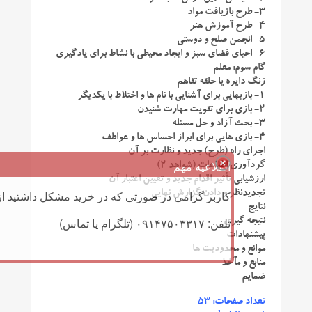
۳- طرح بازیافت مواد
۴- طرح آموزش هنر
۵- انجمن صلح و دوستی
۶- احیای فضای سبز و ایجاد محیطی با نشاط برای یادگیری
گام سوم: معلم
زنگ دایره یا حلقه تفاهم
۱- بازیهایی برای آشنایی با نام ها و اختلاط با یکدیگر
۲- بازی برای تقویت مهارت شنیدن
۳- بحث آزاد و حل مسئله
۴- بازی هایی برای ابراز احساس ها و عواطف
اجرای راه (طرح) جدید و نظارت بر آن
اطلاعیه مهم
گردآوری اطلاعات (شواهد ۲)
ارزشیابی تأثیر اقدام جدید و تعیین اعتبار آن
تجدیدنظر و دادن گزارش نهایی
کاربر گرامی در صورتی که در خرید مشکل داشتید از 
نتایج
تلفن: ۰۹۱۴۷۵۰۳۳۱۷ (تلگرام یا تماس)
نتیجه گیری
پیشنهادات
موانع و محدودیت ها
منابع و مآخذ
ضمایم
تعداد صفحات: ۵۳