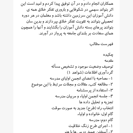
همکاران انجام دادم و در آن توفیق پیدا کردم و امید است این
اثر بتواند سهمی در شکوفایی و باروری تفکر خلاق همه ی
دانش آموزان این سرزمین داشته باشد و معلمان در هر دوره
تحصیلی بتوانند به تقویت تفکر خلاق بپردازند و بدین سان
بتوانند پرهای بسته دانش آموزان را بگشایند و آنها را همچون
همای سعادت بر بلندای جامعه به پرواز در آورند.
فهرست مطالب
چکیده
مقدمه
توصیف وضعیت موجود و تشخیص مسأله
گردآوری اطلاعات (شواهد ۱)
۱- مصاحبه با اعضای انجمن اولیای مدرسه
۲- مطالعه کتب، مقالات و مجلات مرتبط با این موضوع
۳- استفاده از پرسشنامه
۴- جلسه انجمن اولیاء و مربیان مدرسه
تجزیه و تحلیل داده ها
انتخاب راه (طرح) جدید به صورت موقت
گام اول: خانواده و اولیاء
گام دوم: مدرسه
۱- اجرای طرح زنگ خلاقیت
۲- آمیختن عمیق درس ها با هنر