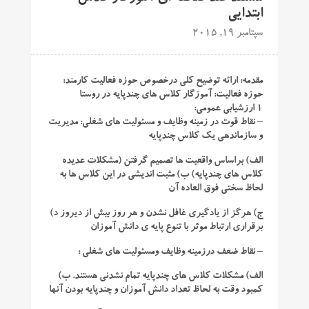
ابتدایی
سپتامبر 19, 2015
مقدمه:
ارائه توضیح کلی درخصوص حوزه فعالیت کارمند:
حوزه فعالیت: آموزگار کلاس های چندپایه در روستا
۱ ارزشیابی عمومی:
– نقاط قوت در زمینه وظایف و مسئولیت های شغلی: مدیریت
و سازماندهی یک کلاس چندپایه
الف) براساس واقعیت ها تصمیم گرفتن (مشکلات عدیده
کلاس های چندپایه) ب) مثبت اندیشی در این کلاس ها به
لحاظ سختی فوق العاده آن
ج) هرگز از یادگیری غافل نشدن و هر روز بیش از دیروز د)
برقراری ارتباط موثر با تنوع پایه ی دانش آموزان
– نقاط ضعف درزمینه وظایف ومسئولیت های شغلی :
الف) مشکلات کلاس های چندپایه تمام نشدنی هستند. ب)
کمبود وقت به لحاظ تعداد دانش آموزان و چندپایه بودن آنها