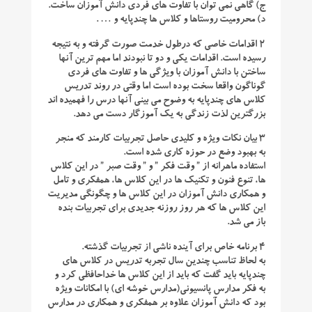
ج) گاهی نمی توان با تفاوت های فردی دانش آموزان ساخت.
د) محرومیت روستاها و کلاس ها چندپایه و … .
۲ اقدامات خاصی که درطول خدمت صورت گرفته و به نتیجه
رسیده است.
اقدامات یکی و دو تا نبودند اما مهم ترین آنها
ساختن با دانش آموزان با ویژگی ها و تفاوت های فردی
گوناگون واقعا سخت بوده است اما وقتی در روند تدریس
کلاس های چندپایه به وضوح می بینی آنها درس را فهمیده اند
بزرگترین لذت زندگی به یک آموزگار دست می دهد.
۳ بیان نکات ویژه و کلیدی حاصل تجربیات کارمند که منجر
به بهبود وضع در حوزه کاری شده است.
استفاده ماهرانه از ” وقت فکر ” و ” وقت صبر ” در این کلاس
ها، تنوع فنون و تکنیک ها در این کلاس ها، همفکری و تامل
و همکاری دانش آموزان در این کلاس ها و چگونگی مدیریت
این کلاس ها که هر روز روزنه جدیدی برای تجربیات بنده
باز می شد.
۴ برنامه خاص برای آینده ناشی از تجربیات گذشته.
به لحاظ تناسب چندین سال تجربه تدریس در کلاس های
چندپایه باید گفت که باید از این کلاس ها خداحافظی کرد و
به فکر مدارس پانسیونی(مدارس خوشه ای) با امکانات ویژه
بود که دانش آموزان علاوه بر همفکری و همکاری در مدارس