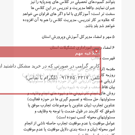
بتوانند کمبودهای تحصیلی در کلاس های چندپایه را نیز
جبران نمایند. واقعا مدیریت و تدریس در این کلاس ها
سخت تر است؛ آموزگاری با اما و اگر های فراوان می خواهد
که علاوه بر کار تدریس، مدیریت کلاس را هم به آن افزوده
خواهد شد بلد باشد.
۵ مهر و امضاء مدیرکل آموزش وپرورش استان
۶ امضاء رییس اموراداری ئتشکیلات استان
اطلاعیه مهم
فهرست مطالب
کاربر گرامی در صورتی که در خرید مشکل داشتید از 
مقدمه (ارائه توضیح کلی درباره حوزه فعالیت)
روزمه کاری در طول ۲۱ سال تجربه آموزشی (مقطع ابتدایی)
تلفن: ۰۹۱۴۷۵۰۳۳۱۷ (تلگرام یا تماس)
ارزیابی عمومی (ارزیابی کلی از حوزه وظایف و مسئولیتها،
بیان نقاط ضعف و قوت به شیوه روایی)
روش های انجام کار (روش ها و شیوه های انجام وظایف و
مسئولیتها، حل مسئله و تصمیم گیری ها در حوزه فعالیت)
عناوین تجارب (بیان عناوین یا موضوعات تجارب موفق یا
ناموفق که کارمند در طول خدمت با توجه به وظایف و
مسئولیتهای محوله کسب نموده است)
عوامل موفقیت یا عدم موفقیت تجارب حاصله ناشی از انجام
امور محوله (بیان و دسته بندی دلایل موفقیت یا عدم موفقیت