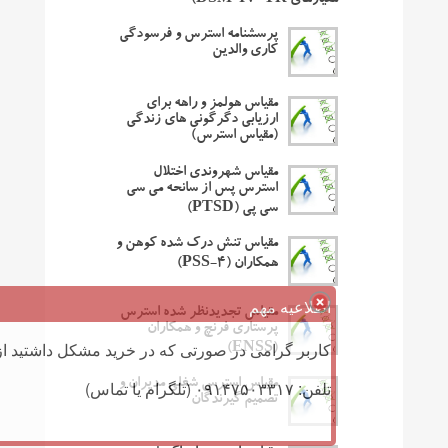
معیارهای DSM-IV-TR)
پرسشنامه استرس و فرسودگی
کاری والدین
مقیاس هولمز و راهه برای
ارزیابی دگرگونی های زندگی
(مقیاس استرس)
مقیاس شهروندی اختلال
استرس پس از سانحه می سی
سی پی (PTSD)
مقیاس تنش درک شده کوهن و
همکاران (PSS-4)
اطلاعیه مهم
مقیاس تجدیدنظر شده استرس
پرستاری فرنچ و همکاران
کاربر گرامی در صورتی که در خرید مشکل داشتید از 
(ENSS)
مقیاس استرس شغلی مدیران و
تلفن: ۰۹۱۴۷۵۰۳۳۱۷ (تلگرام یا تماس)
تصمیم گیرندگان