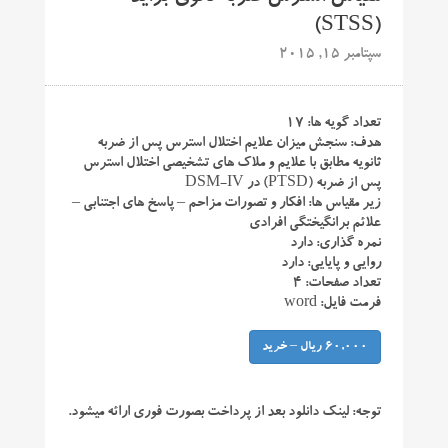
(STSS)
سپتامبر 15, 2015
تعداد گویه ها: ۱۷
هدف: سنجش میزان علایم اختلال استرس پس از ضربه
ثانویه مطابق با علایم و ملاک های تشخیصی اختلال استرس
پس از ضربه (PTSD) در DSM-IV
زیر مقیاس ها: افکار و تصورات مزاحم – پاسخ های اجتنابی –
علائم برانگیختگی افرادی
نمره گذاری: دارد
روایی و پایایی: دارد
تعداد صفحات: ۴
فرمت فایل: word
60,000 ریال – خرید
توجه:
لینک دانلود بعد از پرداخت بصورت فوری ارائه میشود.