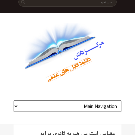
مقیاس استرس ضربه ثانوی براید