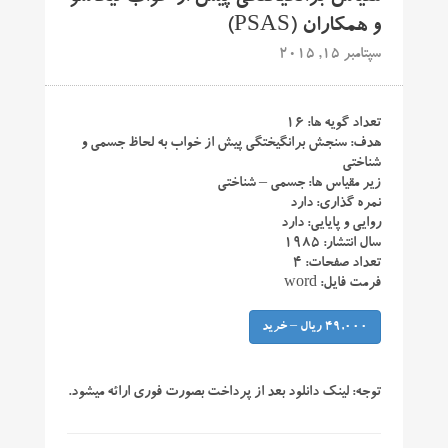
و همکاران (PSAS)
سپتامبر 15, 2015
تعداد گویه ها: ۱۶
هدف: سنجش برانگیختگی پیش از خواب به لحاظ جسمی و
شناختی
زیر مقیاس ها: جسمی – شناختی
نمره گذاری: دارد
روایی و پایایی: دارد
سال انتشار: ۱۹۸۵
تعداد صفحات: ۴
فرمت فایل: word
49,000 ریال – خرید
توجه:
لینک دانلود بعد از پرداخت بصورت فوری ارائه میشود.