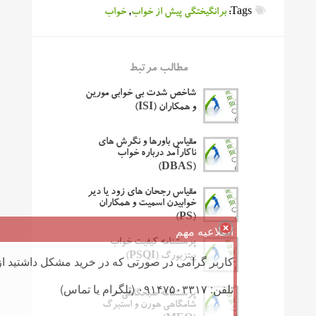
Tags:
برانگیختگی پیش از خواب
,
خواب
مطالب مرتبط
شاخص شدت بی خوابی مورین
و همکاران (ISI)
مقیاس باورها و نگرش های
ناکارآمد درباره خواب
(DBAS)
مقیاس رجحان های زود یا دیر
خوابیدن اسمیت و همکاران
(PS)
اطلاعیه مهم
پرسشنامه کیفیت خواب
پیتزبورگ (PSQI)
کاربر گرامی در صورتی که در خرید مشکل داشتید از 
تلفن: ۰۹۱۴۷۵۰۳۳۱۷ (تلگرام یا تماس)
پرسشنامه صبحگاهی –
شامگاهی هورن و استبرگ