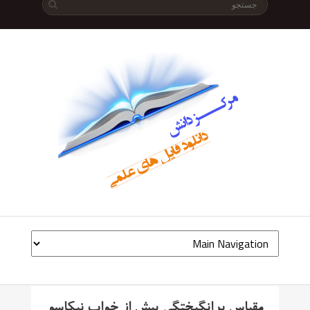
مقیاس برانگیختگی پیش از خواب نیکاسو