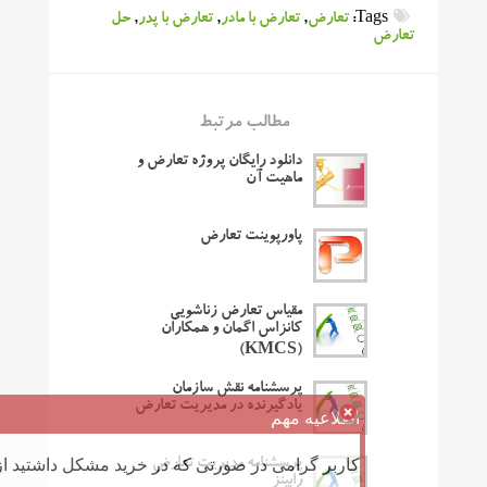
Tags:
تعارض
,
تعارض با مادر
,
تعارض با پدر
,
حل
تعارض
مطالب مرتبط
دانلود رایگان پروژه تعارض و
ماهیت آن
پاورپوینت تعارض
مقیاس تعارض زناشویی
کانزاس اگمان و همکاران
(KMCS)
پرسشنامه نقش سازمان
یادگیرنده در مدیریت تعارض
اطلاعیه مهم
کاربر گرامی در صورتی که در خرید مشکل داشتید از 
پرسشنامه مدیریت تعارض
رابینز