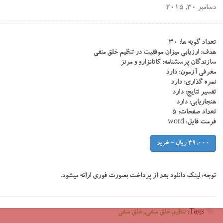
دسامبر 30, 2015
تعداد گویه ها: ۳۰
هدف: ارزیابی میزان موفقیت در تنظیم خلق منفی
سازندگان پرسشنامه: کاتانزارو و مرنز
معرفی آزمون: دارد
نمره گذاری: دارد
تفسیر نتایج: دارد
هنجاریابی: دارد
تعداد صفحات: ۵
فرمت فایل: word
49,000 ریال – خرید
توجه:
لینک دانلود بعد از پرداخت بصورت فوری ارائه میشود.
Tags:
تنظیم خلق منفی
,
خلق منفی