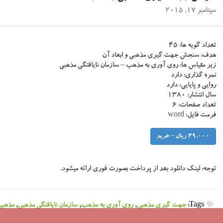
سپتامبر 17, 2015
تعداد گویه ها: ۴۵
هدف: سنجش جهت گیری مذهبی و ابعاد آن
زیر مقیاس ها: روی آوری به مذهب – سازمان نایافتگی مذهبی
نمره گذاری: دارد
روایی و پایایی: دارد
سال انتشار: ۱۳۸۰
تعداد صفحات: ۶
فرمت فایل: word
49,000 ریال – خرید
توجه:
لینک دانلود بعد از پرداخت بصورت فوری ارائه میشود.
Tags:
جهت گیری مذهبی
,
روی آوری به مذهب
,
سازمان نایافتگی مذهبی
,
مذهبی