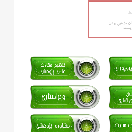
ط
ان مذهبی بودن
ویست