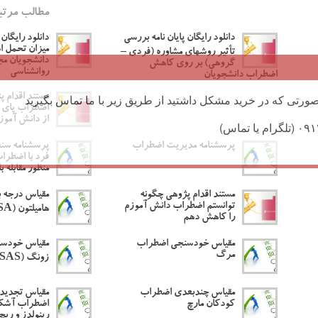
مطالب مرتب
دانلود رایگان پایان نامه بررسی
دانلود رایگان 
میزان تحمل 
تأثیر روشهای مشاوره (فردی –
دانشجویان مج
گروهی) بر روی کاهش
روانشناسی
اضطراب دانشجویان
مستند اقدام 
ورتی که در خرید مشکل داشتید از طریق زیر با ما تماس بگیرید
اضطراب پای 
از دانش آموزا
پرسشنامه مدیریت اضطراب
پرسشنامه سن
فرد با اضطراب
منظور مقابله ب
مستند اقدام پژوهی چگونه
مقیاس درجه 
توانستم اضطراب دانش آموزم
هامیلتون (HRSA)
را کاهش دهم
مقیاس خودسنجی اضطراب
مقیاس خودس
مرگ
زونگ (SAS)
مقیاس چندبعدی اضطراب
مقیاس تجدید
کودکان مارچ
اضطراب آشکا
رینولدز و ریچ