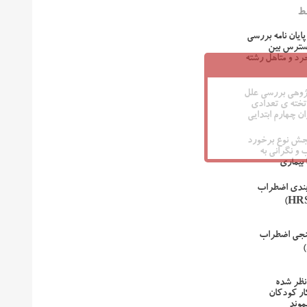
ط
پایان نامه بررسی
استرس بین
رد و متاهل رشته
پژوهی بررسی علل
تخته ی تعدادی
ن چهارم ابتدایی
جش نوع برخورد
 و نگرانی به
ا بیماری
بندی اضطراب
نجی اضطراب
نظر شده
ر کودکان
موند