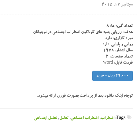
سپتامبر 17, 2015
تعداد گویه ها: ۸
هدف: ارزیابی جنبه های گوناگون اضطراب اجتماعی در نوجوانان
نمره گذاری: دارد
روایی و پایایی: دارد
سال انتشار: ۱۹۷۸
تعداد صفحات: ۲
فرمت فایل: word
49,000 ریال – خرید
توجه:
لینک دانلود بعد از پرداخت بصورت فوری ارائه میشود.
Tags:
اضطراب
,
اضطراب اجتماعی
,
تعامل
,
تعامل اجتماعی