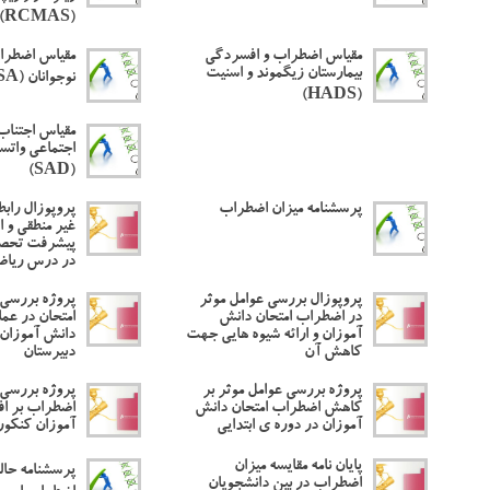
(RCMAS)
مقیاس اضطراب و افسردگی
مقیاس اضطرا
بیمارستان زیگموند و اسنیت
نوجوانان (SASA)
(HADS)
مقیاس اجتناب
اجتماعی واتس
(SAD)
پرسشنامه میزان اضطراب
پروپوزال رابط
غیر منطقی و ا
پیشرفت تحصی
در درس ریاضی
پروپوزال بررسی عوامل موثر
پروژه بررسی 
در اضطراب امتحان دانش
امتحان در عم
آموزان و ارائه شیوه هایی جهت
دانش آموزان 
کاهش آن
دبیرستان
پروژه بررسی عوامل موثر بر
پروژه بررسی 
کاهش اضطراب امتحان دانش
اضطراب بر ا
آموزان در دوره ی ابتدایی
آموزان کنکو
پایان نامه مقایسه میزان
پرسشنامه حال
اضطراب در بین دانشجویان