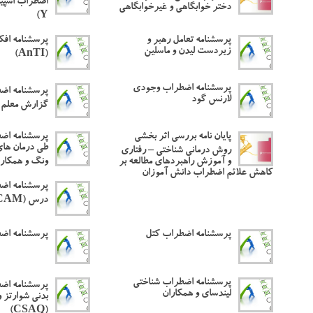
دختر خوابگاهی و غیرخوابگاهی
Y)
پرسشنامه تعامل رهبر و
پرسشنامه افکا
زیردست لیدن و ماسلین
(AnTI)
پرسشنامه اضطراب وجودی
پرسشنامه اض
لارنس گود
گزارش معلم (SAS-TR
پایان نامه بررسی اثر بخشی
پرسشنامه اض
طی درمان های
روش درمانی شناختی – رفتاری
و آموزش راهبردهای مطالعه بر
ونگ و همکاران (AS
کاهش علائم اضطراب دانش آموزان
پرسشنامه اض
درس (CAM)
پرسشنامه اضطراب کتل
پرسشنامه اض
پرسشنامه اضطراب شناختی
پرسشنامه اض
لیندسای و همکاران
بدنی شوارتز و
(CSAQ)