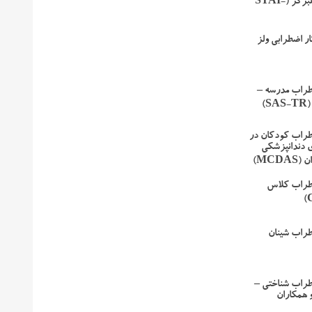
اضطراب اسپیلبرگر (STAI-
ر اضطرابی ولز
طراب مدرسه –
)
طراب کودکان در
 دندانپزشکی
MCD)
طراب کلاس
طراب شینان
طراب شناختی –
 همکاران