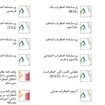
پرسشنامه اضطراب بک
پرسشنامه اضط
فریدمن
(BAI)
پرسشنامه اضطراب امتحان
پرسشنامه اضط
ساراسون
(TAI)
پرسشنامه اضطراب امتحان
پرسشنامه اض
ولز
پرسشنامه اضطراب اجتماعی
پرسشنامه اض
واتسون و فرند
مقیاس افسردگی، اضطراب و
پایان نامه مق
شخصیتی دانش
استرس (DASS-21)
اختلال اضطراب
دبیرستان
آزمون اضطراب هستی
پایان نامه برر
اضطراب بر پ
دانش آموزان 
متوسطه