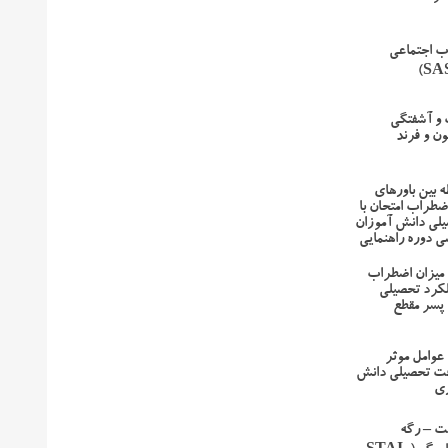
ب اجتماعی
 و آشفتگی
ون و فرند
ه بین باورهای
ضطراب امتحان با
لی دانش آموزان
 دوره راهنمایی
میزان اضطراب
لکرد تحصیلی
پسر مقطع
عوامل موثر
فت تحصیلی دانش
ری
ت – رگه