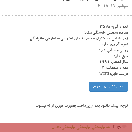
سپتامبر 17, 2015
تعداد گویه ها: ۳۵
هدف: سنجش وابستگی متقابل
زیر مقیاس ها: کنترل – دغدغه های اجتماعی – تعارض خانوادگی
نمره گذاری: دارد
روایی و پایایی: دارد
منبع: دارد
سال انتشار: ۱۹۹۱
تعداد صفحات: ۴
فرمت فایل: word
49,000 ریال – خرید
توجه:
لینک دانلود بعد از پرداخت بصورت فوری ارائه میشود.
Tags:
هم وابستگی
,
وابستگی
,
وابستگی متقابل