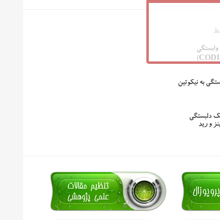
ط
وابستگی
تگی به نیکوتین
ک دلبستگی
ز و رید