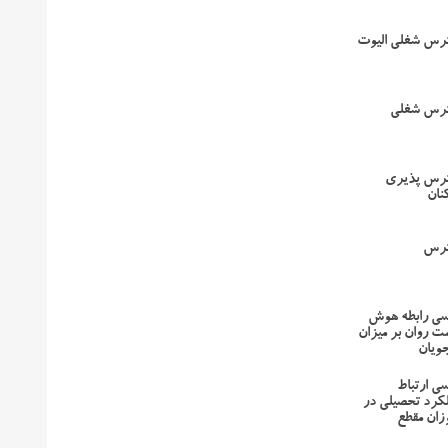
ترس شغلی الیوت
ترس شغلی
ترس پذیری
نان
ترس
رسی رابطه هوش
ت روان بر میزان
ویان
سی ارتباط
کرد تحصیلی در
زان مقطع