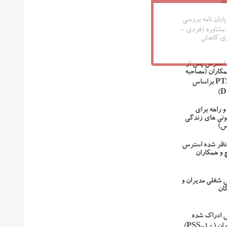
ط
پایان نامه بررسی
 مشاوره (فردی –
وی کاهش
 استرس پس از
مکاران (مصاحبه
تشخیصی PTSD براساس
 راهه برای
ونی های زندگی
س)
نظر شده استرس
 و همکاران
 شغلی مدیران و
ان
 ادراک شده
PSS-1)