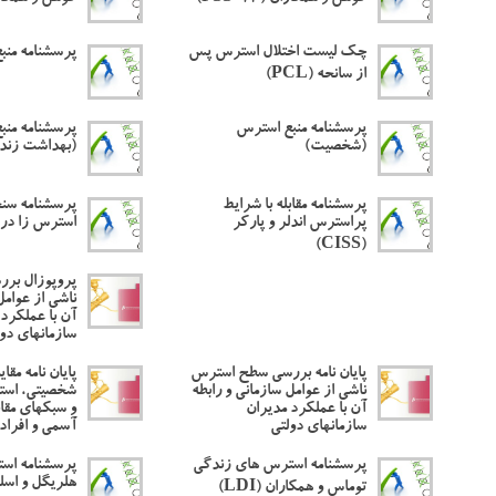
چک لیست اختلال استرس پس
پرسشنامه منب
از سانحه (PCL)
پرسشنامه منبع استرس
پرسشنامه منب
(شخصیت)
(بهداشت زند
پرسشنامه مقابله با شرایط
پرسشنامه سن
پراسترس اندلر و پارکر
استرس زا در 
(CISS)
پروپوزال بر
ناشی از عوامل
آن با عملکرد 
سازمانهای دو
پایان نامه بررسی سطح استرس
پایان نامه مقا
ناشی از عوامل سازمانی و رابطه
شخصیتی، است
آن با عملکرد مدیران
و سبکهای مقاب
سازمانهای دولتی
آسمی و افراد
پرسشنامه استرس های زندگی
پرسشنامه اس
هلریگل و اسل
توماس و همکاران (LDI)