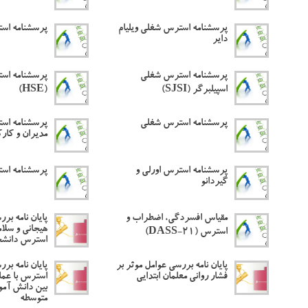
پرسشنامه استرس شغلی ویلیام
پرسشنامه اس
دایر
پرسشنامه استرس شغلی
پرسشنامه اس
اسپیلبرگر (SJSI)
(HSE)
پرسشنامه استرس شغلی
پرسشنامه اس
مدیران و کارک
پرسشنامه استرس اورلی و
پرسشنامه اس
گیردانو
مقیاس افسردگی، اضطراب و
پایان نامه بر
هیجانی و سلام
استرس (DASS-21)
استرس دانشج
پایان نامه بررسی عوامل موثر بر
پایان نامه برر
فشار روانی معلمان ابتدایی
استرس با عمل
بین دانش آمو
متوسطه