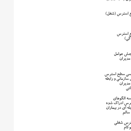
ع استرس (شغل)
ع استرس
گی)
جش عوامل
مدیران
رسی سطح استرس
 سازمانی و رابطه
مدیران
لتی
یسه الگوهای
رس ادراک شده
له ای در بیماران
 سالم
ترس شغلی
وکام