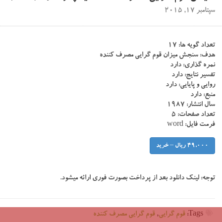
سپتامبر 17, 2015
تعداد گویه ها: ۱۷
هدف: سنجش میزان قوم گرایی مصرف کننده
نمره گذاری: دارد
تفسیر نتایج: دارد
روایی و پایایی: دارد
منبع: دارد
سال انتشار: ۱۹۸۷
تعداد صفحات: ۵
فرمت فایل: word
49,000 ریال – خرید
توجه:
لینک دانلود بعد از پرداخت بصورت فوری ارائه میشود.
Tags:
قوم گرایی
,
قوم گرایی مصرف کننده