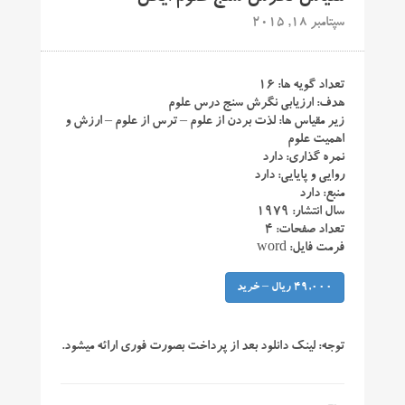
سپتامبر 18, 2015
تعداد گویه ها: ۱۶
هدف: ارزیابی نگرش سنج درس علوم
زیر مقیاس ها: لذت بردن از علوم – ترس از علوم – ارزش و
اهمیت علوم
نمره گذاری: دارد
روایی و پایایی: دارد
منبع: دارد
سال انتشار: ۱۹۷۹
تعداد صفحات: ۴
فرمت فایل: word
49,000 ریال – خرید
توجه:
لینک دانلود بعد از پرداخت بصورت فوری ارائه میشود.