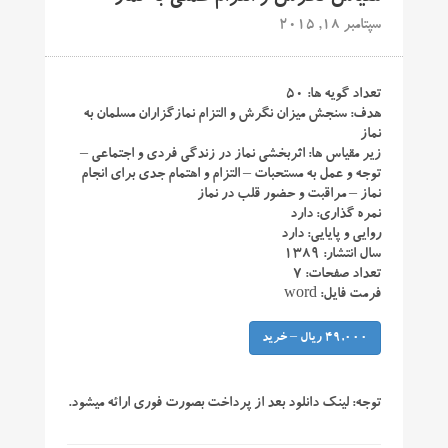
سپتامبر 18, 2015
تعداد گویه ها: ۵۰
هدف: سنجش میزان نگرش و التزام نمازگزاران مسلمان به
نماز
زیر مقیاس ها: اثربخشی نماز در زندگی فردی و اجتماعی –
توجه و عمل به مستحبات – التزام و اهتمام جدی برای انجام
نماز – مراقبت و حضور قلب در نماز
نمره گذاری: دارد
روایی و پایایی: دارد
سال انتشار: ۱۳۸۹
تعداد صفحات: ۷
فرمت فایل: word
49,000 ریال – خرید
توجه:
لینک دانلود بعد از پرداخت بصورت فوری ارائه میشود.