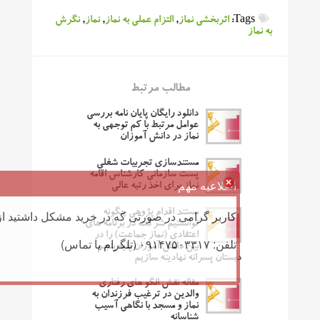
Tags:
اثربخشی نماز
,
التزام عملی به نماز
,
نماز
,
نگرش
به نماز
مطالب مرتبط
دانلود رایگان پایان نامه بررسی
عوامل مرتبط با کم توجهی به
نماز در دانش آموزان
مستندسازی تجربیات شغلی
پست سازمانی کارشناس اقامه
اطلاعیه مهم
نماز برای اخذ رتبه عالی
مستند اقدام پژوهی چگونه
کاربر گرامی در صورتی که در خرید مشکل داشتید از 
توانستیم شرکت در برنامه های
اعتقادی (نماز جماعت) را در
تلفن: ۰۹۱۴۷۵۰۳۳۱۷ (تلگرام یا تماس)
بین دانش آموزان پایه پنجم
دبستان پسرانه نهادینه سازیم
مقاله نقش الگو های رفتاری
والدین در ترغیب فرزندان به
نماز و مسجد با نگاهی آسیب
شناسانه