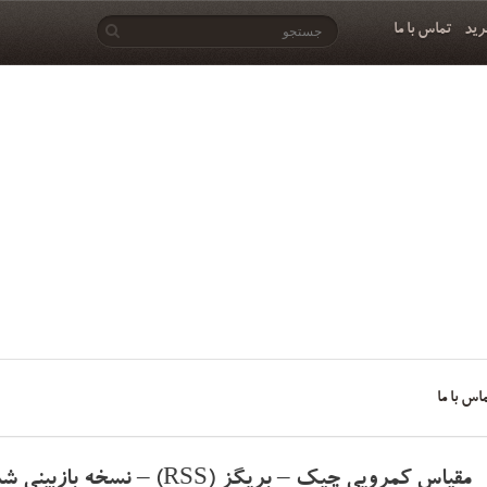
رید
تماس با ما
اس با ما
مقیاس کمرویی چیک – بریگز (RSS) – نسخه بازبینی شده