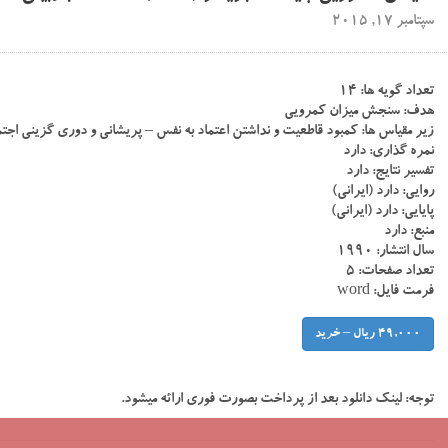
سپتامبر 17, 2015
تعداد گویه ها: ۱۴
هدف: سنجش میزان کمرویی
زیر مقیاس ها: کمبود قاطعیت و نداشتن اعتماد به نفس – پریشانی و دوری گزینی اجتما
نمره گذاری: دارد
تفسیر نتایج: دارد
روایی: دارد (ایرانی)
پایایی: دارد (ایرانی)
منبع: دارد
سال انتشار: ۱۹۹۰
تعداد صفحات: ۵
فرمت فایل: word
49,000 ریال – خرید
توجه:
لینک دانلود بعد از پرداخت بصورت فوری ارائه میشود.