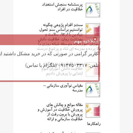
پرسشنامه سنجش استعداد
خلاقیت در افراد
مستند اقدام پژوهی چگونه
توانستیم براساس سند تحول
بنیادین با ارتقاء سلامت و
اطلاعیه مهم
بهداشت روان، خلاقیت دانش
آموزان آموزشگاه متوسطه شبانه روزی را
بالا برده و مدرسه ای شاد و پرتنوع درست
کاربر گرامی در صورتی که در خرید مشکل داشتید از 
کنیم
تلفن: ۰۹۱۴۷۵۰۳۳۱۷ (تلگرام یا تماس)
مستند اقدام پژوهی چگونه
خلاقیت دانش آموزان سوم
ابتدایی را پرورش دادیم
مقیاس نوآوری سازمانی –
مدرسه
مقاله موانع و چالش های
پرورش خلاقیت در آموزش و
پرورش با برون رفت از
خلاقیت سازمانی و ارائه
راهکارها