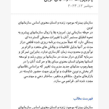
سپتامبر 12, 2024
سازمان بمنزله موجود زنده و انسان معنوی اساس سازمانهای
نوین
در حيطه سازمانی نيز، امروزه بقا يا زوال سازمانهای پيشرو به
نحوه انطباق مستمر آنان با تغييرات محيطی گسترده ای
بستگی دارد كه عملاً مديريت برنامه ريزی شده قطعی دراز
مدت بر آنها بدليل تلاطمات و چالش های متعدد و الزام بر
نوآوری و محدودیت زمان كارسازی ندارد. بنابراين تمركز و
سرمايه گذاری دراز مدت در سازمانها بر روی رشد و توسعه
انسانها بعنوان انسان معنوی مبنای بقا و حركت آنان را در
چهارچوب مدلهای جديد مديريت تغییر كه براساس نظامهای
اثر بخش و نوين خلاقيت و نوآوری جهت حضور شايسته در
بازارهای متنوع ، متلاطم و متغير، ساختار دهی و مهندسی
مجدد شده اند، فراهم می سازد.
فهرست مطالب
سازمان بمنزله موجود زنده و انسان معنوی اساس سازمانهای