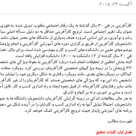
آگوست 24, 2015
کارآفرینی در طی ۳۰ سال گذشته به یک رفتار اجتماعی مطلوب تبدیل شده،
عنوان یک تغییر اجتماعی است. ترویج کارآفرینی حداقل به دو دلیل، مسأله اصلی سیاستگ
رشد و نوآوری» بر این اساس امروزه هدف بسیاری از دانشگاه های معتبر جهان، مانند د
دانشجویان کارآفرین از طریق برگزاری دوره های آموزشی کارآفرینی و انجام پژوهش 
موضوعهای علمی در دانشکده های کسب و کار و مهندسی شده است. برای مثال، تعداد 
طی ۲۰ سال گذشته از ۱۲ دانشکده به ۱۶۰۰ دانشکده افزایش یافته است.
البته بخش اعظمی از تحقیقات انجام شده درباره کارآفرینی به مقوله ویژگی های شخص
۳۲ پژوهش را در زمینه ویژگیهای شخصیتی کارآفرینان، بررسی کرد. رویکرد صفا
کماکان در رویکردهای بعدی، مانند رویکرد رفتاری به شکل دیگری خود را نمایان س
تشخیص داد این بود که ویژگی های شخصیتی هستند که کارآفرینان را از غیر کارآفرین
مانند سایر رفتارهای کارآفرینانه، از قبیل نحوه ایجاد و راه اندازی کسب و کار، قابل 
است و مبتنی بر تئوری، و نه بر الهام و اشراق.
به هر حال، مطالعات اندکی در زمینه گرایش کارآفرینان دانشجویان دانشگاه ها به عن
دانشجویان، احتمالاً تمایل آنها به راه اندازی کسب و کارشان را در آینده شکل می ده
برنامه های آموزشی پایدار جهت ترویج کارآفرینی کمک خواهد کرد.
فهرست مطالب
فصل اول: کلیات تحقیق