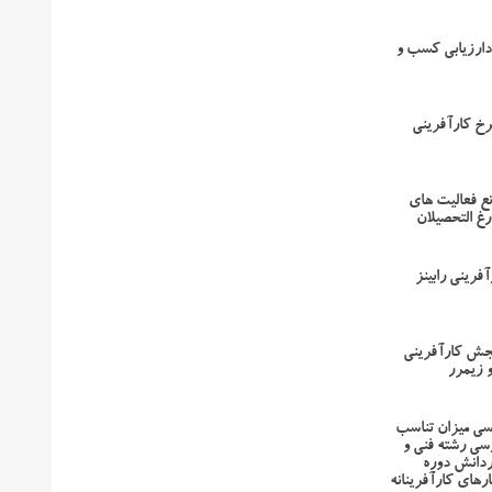
ارزیابی کسب و
رخ کارآفرینی
نع فعالیت های
رغ التحصیلان
فرینی رابینز
جش کارآفرینی
 زیمرر
سی میزان تناسب
رسی رشته فنی و
ردانش دوره
ارهای کارآفرینانه