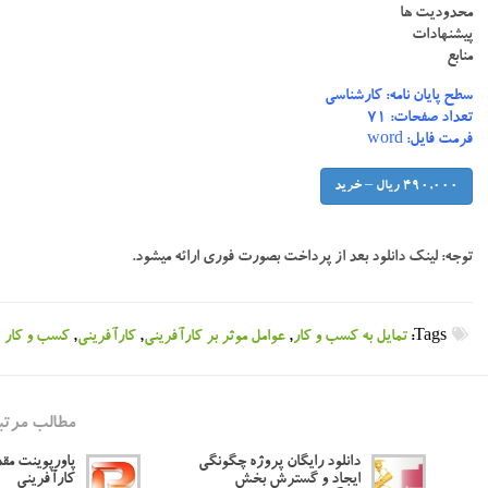
محدودیت ها
پیشنهادات
منابع
سطح پایان نامه: کارشناسی
تعداد صفحات: ۷۱
فرمت فایل: word
490,000 ریال – خرید
توجه:
لینک دانلود بعد از پرداخت بصورت فوری ارائه میشود.
Tags:
تمایل به کسب و کار
,
عوامل موثر بر کارآفرینی
,
کارآفرینی
,
کسب و کار
مطالب مرتب
دانلود رایگان پروژه چگونگی
پاورپوینت مقد
ایجاد و گسترش بخش
کارآفرینی