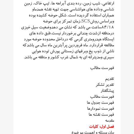
ارتفاعی، شیب زمین، رده بندی آبراهه ها، تیپ خاک، زمین
شناسی وداده های هواشناسی جهت تهیه نقشه همدماو
همباران استفاده گردیده است. شکل حوضه کشیده بوده
وبراساس روشSCS،زمان تمرکز برای حوضه
۸۴/۱۸ساعت می باشد که نشان می دهدوضعیت سیل خیزی
درمنطقه ازشدت چندانی برخوردار نیست.طبق داده های
ایستگاه هیدرومتری گرمی که درداخل محدوده حوضه مورد
مطالعه قراردارد. ماه فروردین پرآبترین ماه سال می باشدکه
ناشی از ذوب یخ وبرفهای زمستانی یورش توده هوایی
سیبری ومدیترانه ای به شمال غرب کشور و منطقه می باشد.
فهرست مطالب
تقدیم
تقدیر تشکر
پیشگفتار
فهرست مطالب
فهرست جدول ها
فهرست نمودارها
فهرست نقشه ها
مقدمه
فصل اول: کلیات
بیان مسئله و اهمیت مو ضوع