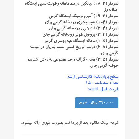
نمودار (۳-۱۸) میانگین درصد ماهانه رطوبت نسبی ایستگاه
اصلاندوز
نمودار (۳-۱۹) آمبروترمیک ایستگاه گرمی
نمودار (۴-۱) هیپسومتری رودخانه گرمی چای
نمودار (۴-۲) آلتیمتری رودخانه گرمی چای
نمودار (۴-۳) پروفیل طولی رودخانه گرمی چای
نمودار (۵-۱) ماهانه ایستگاه هیدرومتری گرمی
نمودار (۵-۲) درصد توزیع فصلی حجم جریان در حوضه
گرمی چای
نمودار (۵-۳) هیدروگراف واحد مصنوعی به روش اشنایدر
حوضه گرمی چای
سطح پایان نامه: کارشناسی ارشد
تعداد صفحات: ۱۵۰
فرمت فایل: word
490,000 ریال – خرید
توجه:
لینک دانلود بعد از پرداخت بصورت فوری ارائه میشود.