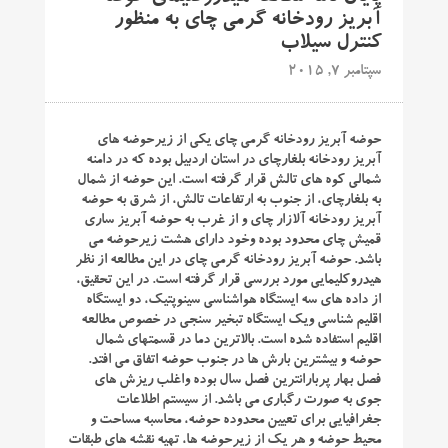
آبریز رودخانه گرمی چای به منظور
کنترل سیلاب
سپتامبر 7, 2015
حوضه آبریز رودخانه گرمی چای یکی از زیرحوضه های
آبریز رودخانه بلغارچای در استان اردبیل بوده که در دامنه
شمالی کوه های تالش قرار گرفته است. این حوضه از شمال
به بلغارچای، از جنوب به ارتفاعات تالش، از شرق به حوضه
آبریز رودخانه آلازار چای و از غرب به حوضه آبریز ساری
قمیش چای محدود بوده وخود دارای هشت زیرحوضه می
باشد.
حوضه آبریز رودخانه گرمی چای در این مطالعه از نظر
هیدروکلیمایی مورد بررسی قرار گرفته است. در این تحقیق،
از داده های سه ایستگاه هواشناسی سینوپتیک، دو ایستگاه
اقلیم شناسی ویک ایستگاه تبخیر سنجی در خصوص مطالعه
اقلیم استفاده شده است. بالاترین دما در قسمتهای شمال
حوضه و بیشترین بارش ها در جنوب حوضه اتفاق می افتد.
فصل بهار پربارانترین فصل سال بوده واغلب ریزش های
جوی به صورت رگباری می باشد. از سیستم اطلاعات
جغرافیایی برای تعیین محدوده حوضه، محاسبه مساحت و
محیط حوضه و هر یک از زیرحوضه ها، تهیه نقشه های طبقات