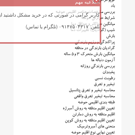
توپوگرافی
اطلاعیه مهم
باد
بررسی مشخصات عناصر اقلیمی حوضه
کاربر گرامی در صورتی که در خرید مشکل داشتید از 
شرایط حرارتی حوضه
میانگین حداکثر و حداقل دما
تلفن: ۰۹۱۴۷۵۰۳۳۱۷ (تلگرام یا تماس)
شیب (گرادیان) تغییرات دما
بارش
پراکندگی و رژیم بارندگی
گرادیان بارندگی در منطقه
میانگین بارش متحرک ۳ و۵ ساله
آزمون دنباله ها
بررسی بارندگی روزانه
یخبندان
رطوبت نسبی
تبخیر و تعرق
محاسبه تبخیر و تعرق پتانسیل
محاسبه تبخیر تعرق واقعی
طبقه بندی اقلیمی حوضه
تعیین اقلیم منطقه به روش آمبرژه
اقلیم منطقه به روش دمارتن
تعیین اقلیم منطقه به روش کوپن
منحنی های آمبروترمیک
تعیین نهایی نوع اقلیم حوضه