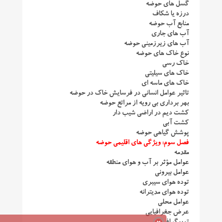
گسل های حوضه
درزه یا شکاف
منابع آب حوضه
آب های جاری
آب های زیرزمینی حوضه
نوع خاک های حوضه
خاک رسی
خاک های سیلیتی
خاک های ماسه ای
تاثیر عوامل انسانی در فرسایش خاک در حوضه
بهر برداری بی رویه از مراتع حوضه
کشت دیم در اراضی شیب دار
کشت آبی
پوشش گیاهی حوضه
فصل سوم: ویژگی های اقلیمی حوضه
مقدمه
عوامل مؤثر بر آب و هوای منطقه
عوامل بیرونی
توده هوای سیبری
توده هوای مدیترانه
عوامل محلی
عرض جغرافیایی