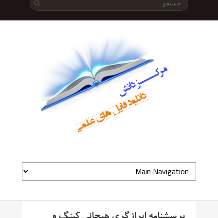
پرسشنامه ابرازگری هیجانی کینگ و