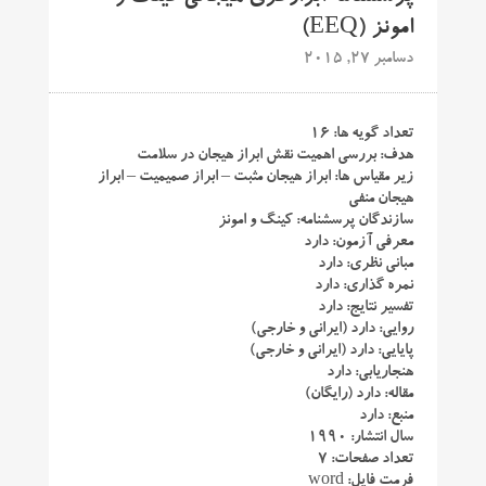
امونز (EEQ)
دسامبر 27, 2015
تعداد گویه ها: ۱۶
هدف: بررسی اهمیت نقش ابراز هیجان در سلامت
زیر مقیاس ها: ابراز هیجان مثبت – ابراز صمیمیت – ابراز
هیجان منفی
سازندگان پرسشنامه: کینگ و امونز
معرفی آزمون: دارد
مبانی نظری: دارد
نمره گذاری: دارد
تفسیر نتایج: دارد
روایی: دارد (ایرانی و خارجی)
پایایی: دارد (ایرانی و خارجی)
هنجاریابی: دارد
مقاله: دارد (رایگان)
منبع: دارد
سال انتشار: ۱۹۹۰
تعداد صفحات: ۷
فرمت فایل: word