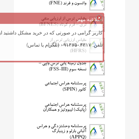
واتسون و فرند (FNE)
اطلاعیه مهم
مقیاس ترس از ارزیابی منفی
لری – فرم کوتاه (BFNES)
کاربر گرامی در صورتی که در خرید مشکل داشتید از 
مقیاس ارزیابی ترس از
تلفن: ۰۹۱۴۷۵۰۳۳۱۷ (تلگرام یا تماس)
بیمارستان میلامد و لوملی
(HFRS)
جدول زمینه یابی ترس ولپی –
نسخه سوم (FSS-III)
پرسشنامه هراس اجتماعی
کانور (SPIN)
پرسشنامه هراس اجتماعی
(پانیک) لیبووتیز و همکاران
پرسشنامه وحشتزدگی و هراس
آلبانی بارلو و زینبارگ
(APPQ)