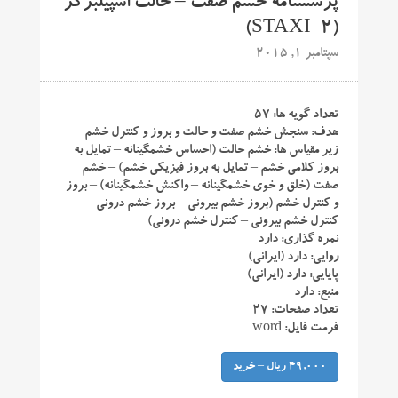
پرسشنامه خشم صفت – حالت اسپیلبرگر
(STAXI-2)
سپتامبر 1, 2015
تعداد گویه ها: ۵۷
هدف: سنجش خشم صفت و حالت و بروز و کنترل خشم
زیر مقیاس ها: خشم حالت (احساس خشمگینانه – تمایل به
بروز کلامی خشم – تمایل به بروز فیزیکی خشم) – خشم
صفت (خلق و خوی خشمگینانه – واکنش خشمگینانه) – بروز
و کنترل خشم (بروز خشم بیرونی – بروز خشم درونی –
کنترل خشم بیرونی – کنترل خشم درونی)
نمره گذاری: دارد
روایی: دارد (ایرانی)
پایایی: دارد (ایرانی)
منبع: دارد
تعداد صفحات: ۲۷
فرمت فایل: word
49,000 ریال – خرید