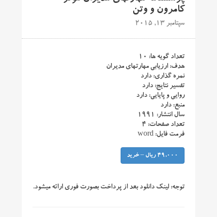
کامرون و وتن
سپتامبر 13, 2015
تعداد گویه ها: ۱۰
هدف: ارزیابی مهارتهای مدیران
نمره گذاری: دارد
تفسیر نتایج: دارد
روایی و پایایی: دارد
منبع: دارد
سال انتشار: ۱۹۹۱
تعداد صفحات: ۴
فرمت فایل: word
49,000 ریال – خرید
توجه:
لینک دانلود بعد از پرداخت بصورت فوری ارائه میشود.