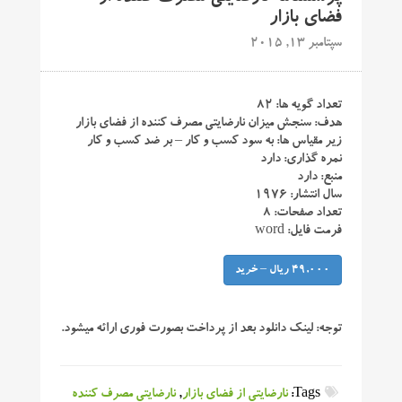
فضای بازار
سپتامبر 13, 2015
تعداد گویه ها: ۸۲
هدف: سنجش میزان نارضایتی مصرف کننده از فضای بازار
زیر مقیاس ها: به سود کسب و کار – بر ضد کسب و کار
نمره گذاری: دارد
منبع: دارد
سال انتشار: ۱۹۷۶
تعداد صفحات: ۸
فرمت فایل: word
49,000 ریال – خرید
توجه:
لینک دانلود بعد از پرداخت بصورت فوری ارائه میشود.
Tags:
نارضایتی از فضای بازار
,
نارضایتی مصرف کننده