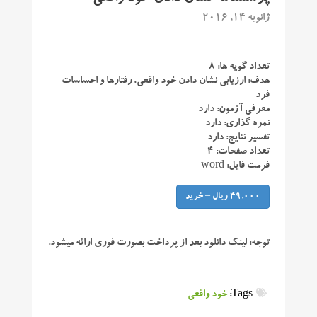
ژانویه 14, 2016
تعداد گویه ها: ۸
هدف: ارزیابی نشان دادن خود واقعی، رفتارها و احساسات
فرد
معرفی آزمون: دارد
نمره گذاری: دارد
تفسیر نتایج: دارد
تعداد صفحات: ۴
فرمت فایل: word
49,000 ریال – خرید
توجه:
لینک دانلود بعد از پرداخت بصورت فوری ارائه میشود.
Tags:
خود واقعی