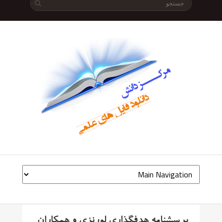
پرسشنامه هدفگذاری لورنزی و همکاران