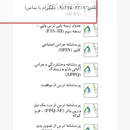
مقیاس ارزیابی ترس از
تلفن: ۰۹۱۴۷۵۰۳۳۱۷ (تلگرام یا تماس)
بیمارستان میلامد و لوملی
(HFRS)
جدول زمینه یابی ترس ولپی –
نسخه سوم (FSS-III)
پرسشنامه هراس اجتماعی
کانور (SPIN)
پرسشنامه وحشتزدگی و هراس
آلبانی بارلو و زینبارگ
(APPQ)
پرسشنامه ترس از موفقیت
پرسشنامه ترس از درد مک نیل
و رین واتر (FPQ-SF) – فرم
کوتاه
پرسشنامه ترس از تصویر بدن