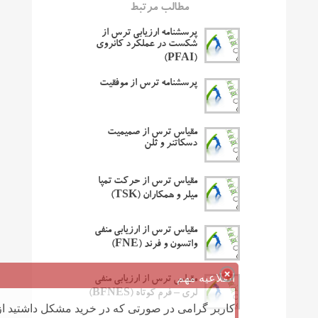
مطالب مرتبط
پرسشنامه ارزیابی ترس از
شکست در عملکرد کانروی
(PFAI)
پرسشنامه ترس از موفقیت
مقیاس ترس از صمیمیت
دسکاتنر و ثلن
مقیاس ترس از حرکت تمپا
میلر و همکاران (TSK)
مقیاس ترس از ارزیابی منفی
واتسون و فرند (FNE)
اطلاعیه مهم
مقیاس ترس از ارزیابی منفی
لری – فرم کوتاه (BFNES)
کاربر گرامی در صورتی که در خرید مشکل داشتید از 