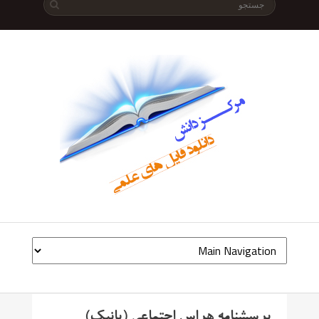
پرسشنامه هراس اجتماعی (پانیک)