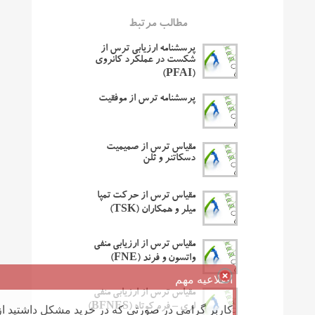
مطالب مرتبط
پرسشنامه ارزیابی ترس از
شکست در عملکرد کانروی
(PFAI)
پرسشنامه ترس از موفقیت
مقیاس ترس از صمیمیت
دسکاتنر و ثلن
مقیاس ترس از حرکت تمپا
میلر و همکاران (TSK)
مقیاس ترس از ارزیابی منفی
واتسون و فرند (FNE)
اطلاعیه مهم
مقیاس ترس از ارزیابی منفی
کاربر گرامی در صورتی که در خرید مشکل داشتید از 
لری – فرم کوتاه (BFNES)