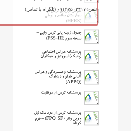
تلفن: ۰۹۱۴۷۵۰۳۳۱۷ (تلگرام یا تماس)
مقیاس ارزیابی ترس از
بیمارستان میلامد و لوملی
(HFRS)
جدول زمینه یابی ترس ولپی –
نسخه سوم (FSS-III)
پرسشنامه هراس اجتماعی
(پانیک) لیبووتیز و همکاران
پرسشنامه وحشتزدگی و هراس
آلبانی بارلو و زینبارگ
(APPQ)
پرسشنامه ترس از موفقیت
پرسشنامه ترس از درد مک نیل
و رین واتر (FPQ-SF) – فرم
کوتاه