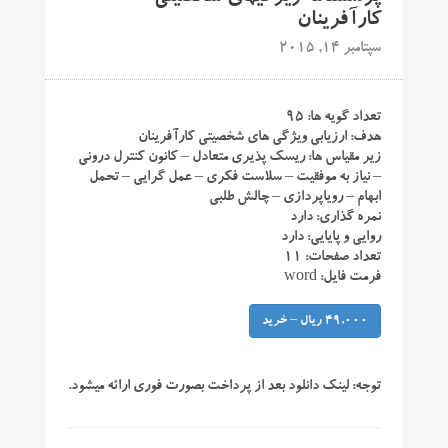
کارآفرینان
سپتامبر 14, 2015
تعداد گویه ها: ۹۵
هدف: ارزیابی ویژگی های شخصیتی کارآفرینان
زیر مقیاس ها: ریسک پذیری متعادل – کانون کنترل درونی
– نیاز به موفقیت – سلاست فکری – عمل گرایی – تحمل
ابهام – رویاپردازی – چالش طلبی
نمره گذاری: دارد
روایی و پایایی: دارد
تعداد صفحات: ۱۱
فرمت فایل: word
49,000 ریال – خرید
توجه:
لینک دانلود بعد از پرداخت بصورت فوری ارائه میشود.