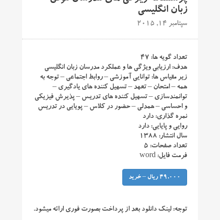
زبان انگلیسی
سپتامبر 14, 2015
تعداد گویه ها: ۴۷
هدف: ارزیابی ویژگی ها و عملکرد مدرسان زبان انگلیسی
زیر مقیاس ها: توانایی آموزشی – روابط اجتماعی – توجه به
همه – امتحان – تعهد – تسهیل کننده های یادگیری –
توانمندسازی – تسهیل کننده های تدریس – پذیرش فیزیکی
و احساسی – همدلی – حضور در کلاس – پویایی در تدریس
نمره گذاری: دارد
روایی و پایایی: دارد
سال انتشار: ۱۳۸۸
تعداد صفحات: ۵
فرمت فایل: word
49,000 ریال – خرید
توجه:
لینک دانلود بعد از پرداخت بصورت فوری ارائه میشود.