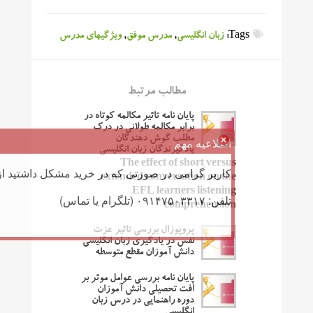
Tags:
زبان انگلیسی
,
مدرس موفق
,
ویژگیهای مدرس
مطالب مرتبط
پایان نامه تاثیر مکالمه کوتاه در
برابر مکالمه طولانی در درک
مطلب گوش دهندگان
اطلاعیه مهم
یادگیرندگان زبان انگلیسی
The effect of short versus
کاربر گرامی در صورتی که در خرید مشکل داشتید از 
extended conversation on the
EFL learners listening
تلفن: ۰۹۱۴۷۵۰۳۳۱۷ (تلگرام یا تماس)
comprehension
پروپوزال بررسی تاثیر عزت
نفس در یادگیری زبان انگلیسی
دانش آموزان مقطع متوسطه
پایان نامه بررسی عوامل موثر بر
افت تحصیلی دانش آموزان
دوره راهنمایی در درس زبان
انگلیسی