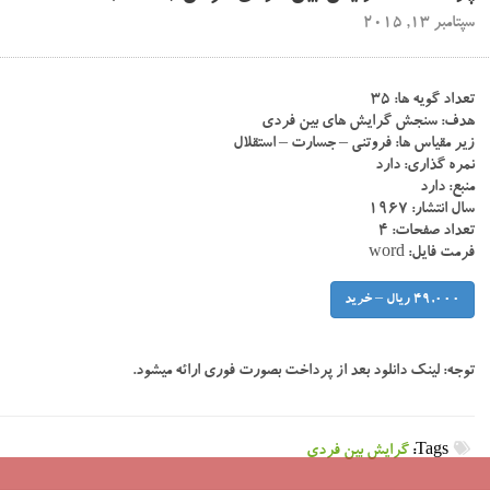
سپتامبر 13, 2015
تعداد گویه ها: ۳۵
هدف: سنجش گرایش های بین فردی
زیر مقیاس ها: فروتنی – جسارت – استقلال
نمره گذاری: دارد
منبع: دارد
سال انتشار: ۱۹۶۷
تعداد صفحات: ۴
فرمت فایل: word
49,000 ریال – خرید
توجه:
لینک دانلود بعد از پرداخت بصورت فوری ارائه میشود.
Tags:
گرایش بین فردی