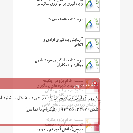
و یادگیری بر نوآوری سازمانی
پرسشنامه فاصله قدرت
آزمایش یادگیری ارادی و
اتفاقی
پرسشنامه یادگیری خودتنظیمی
بوفارد و همکاران
مستند اقدام پژوهی چگونه
اطلاعیه مهم
توانستیم با شیوه های یادگیری
متنوع درصد قبولی دانش
آموزان خوابگاهی پایه سوم
کاربر گرامی در صورتی که در خرید مشکل داشتید از 
مدرسه راهنمایی نمونه دولتی را در
آزمونهای ورودی دبیرستان های خاص
تلفن: ۰۹۱۴۷۵۰۳۳۱۷ (تلگرام یا تماس)
نسبت به سالهای گذشته افزایش دهیم
مستند اقدام پژوه چگونه
توانستم یادگیری (ضعف
درسی) دانش آموزانم را بهبود