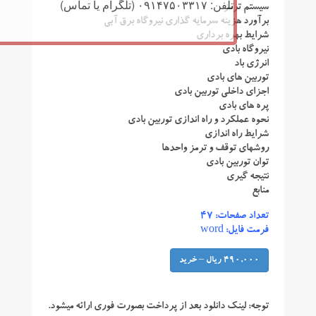
تلفن: ۰۹۱۴۷۵۰۳۳۱۷ (تلگرام یا تماس)
سیستم ترمز
برآورد هزینه سرمایه گذاری نیروگاه برق آبی
شرایط بهره برداری
نیروگاه بادی
انرژی باد
توربین های بادی
اجزای داخلی توربین بادی
پره های بادی
نحوه عملکرد و راه اندازی توربین بادی
شرایط راه اندازی
روشهای توقف و ترمز واحدها
توان توربین بادی
نتیجه گیری
منابع
تعداد صفحات: ۴۷
فرمت فایل: word
490,000 ریال – خرید
توجه:
لینک دانلود بعد از پرداخت بصورت فوری ارائه میشود.