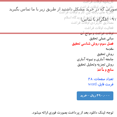
تاریخچه اوقات فراغت
نظریه های اوقات فراغت
ورتی که در خرید مشکل داشتید از طریق زیر با ما تماس بگیرید
نظریه های رابطه بین کار و اوقات فراغت
ارزش اوقات فراغت از دیدگاه اسلام
مصادیق کاربردی اوقات فراغت
فعالیت اوقات فراغت
اوقات فراغت و موانع آن
مبانی عملی تحقیق
فصل سوم: روش شناسی تحقیق
مقدمه
روش تحقیق
جامعه آماری و نمونه آماری
روش تجزیه وتحلیل تحقیق
منابع و مآخذ
تعداد صفحات: ۲۸
فرمت فایل: word
490,000 ریال – خرید
توجه:
لینک دانلود بعد از پرداخت بصورت فوری ارائه میشود.