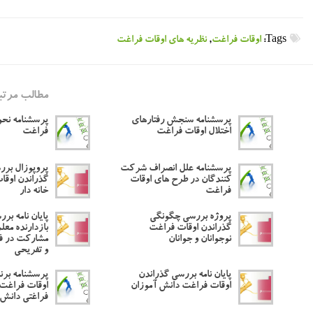
Tags:
اوقات فراغت
,
نظریه های اوقات فراغت
مطالب مرتب
پرسشنامه سنجش رفتارهای
پرسشنامه نحو
اختلال اوقات فراغت
فراغت
پرسشنامه علل انصراف شرکت
پروپوزال بر
کنندگان در طرح های اوقات
گذراندن اوقا
فراغت
خانه دار
پروژه بررسی چگونگی
پایان نامه بر
گذراندن اوقات فراغت
بازدارنده معل
نوجوانان و جوانان
مشارکت در فع
و تفریحی
پایان نامه بررسی گذراندن
پرسشنامه برن
اوقات فراغت دانش آموزان
اوقات فراغت 
فراغتی دانش 