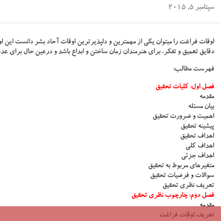
سپتامبر 5, 2015
اوقات فراغت را میتوان یکی از مهمترین و دلپذیرترین اوقات آحاد بشر دانست این او
دقایق تعمیق و تفکر، برای هنرمندان زمان ساختن و ابداع باشد و درعین حال برای عد
فهرست مطالب:
فصل اول: کلیات تحقیق
مقدمه
بیان مسئله
اهمیت و ضرورت تحقیق
پیشینه تحقیق
اهداف تحقیق
اهداف کلی
اهداف جزئی
متغیرهای مربوط به تحقیق
سوالات و فرضیات تحقیق
تعریف نظری تحقیق
فصل دوم: چارچوب نظری تحقیق
مقدمه
تعریف اوقات فراغت