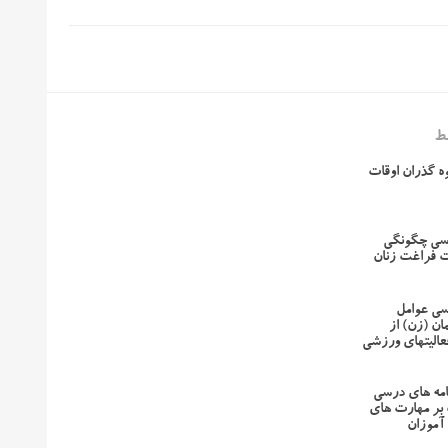
ط
ه گذران اوقات
رسی چگونگی
ت فراغت زنان
رسی عوامل
مان (زن) از
الیتهای ورزشی
امه های درسی
بر مهارت های
آموزان