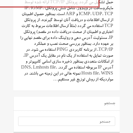
حمل تشکیل می گردد. پروتکل TCP/IP ارائه شده توسط
مایکروسافت در ویندوز، شامل شش پروتکل: IP، IGMP،
ICMP، UDP، TCP و ARP است. بمنظور حصول اطمینان
از ارسال اطلاعات و دریافت آنان توسط گیرنده، از پروتکل
TCP استفاده می گردد (مثلاً ارسال اطلاعات مربوط به کارت
اعتباری و اطمینان از صحت دریافت داده در مقصد) پروتکل
IP، مسئولیت آدرس دهی و روتینگ داده برای مقصد نهایی را
بر عهده دارد. بمنظور بررسی صحت نصب و عملکرد
TCP/IP، از برنامه کاربردی PING استفاده می شود. در
صورت تمایل به استفاده از یک نام در مقابل یک آدرس IP،
از امکانات متعددی بمنظور ذخیره سازی اسامی کامپیوتر و
آدرس IP مربوطه استفاده می گردد. DNS، Lmhosts file،
Hosts file، WINS نمونه هائی در این زمینه می باشند. در
مواردیکه از روش توزیع غیر مستقیم…
جستجو