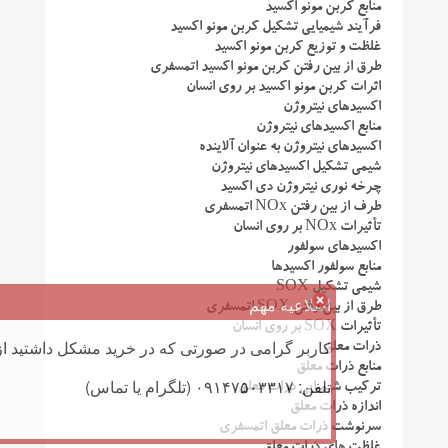
منابع کربن مونو اکسید
فرآیند شیمیایی تشکیل کربن مونو اکسید
غلظت و توزیع کربن مونو اکسید
طرق از بین رفتن کربن مونو اکسید اتمسفری
اثرات کربن مونو اکسید بر روی انسان
اکسیدهای نیتروژن
منابع اکسیدهای نیتروژن
اکسیدهای نیتروژن به عنوان آلاینده
شیمی تشکیل اکسیدهای نیتروژن
چرخه نوری نیتروژن دی اکسید
طرف از بین رفتن NOx اتمسفری
تأثیرات NOx بر روی انسان
اکسیدهای سولفور
منابع سولفور اکسیدها
شیمی تشکیل SOX
اطلاعیه مهم
طرق از بین رفتن SOX اتمسفری
تأثیرات SOX بر روی انسان
کاربر گرامی در صورتی که در خرید مشکل داشتید از 
ذرات معلق
منابع ذرات معلق
تلفن: ۰۹۱۴۷۵۰۳۳۱۷ (تلگرام یا تماس)
ترکیب شیمیایی ذرات معلق
اندازه ذرات معلق
سرنوشت ذرات معلق اتمسفری