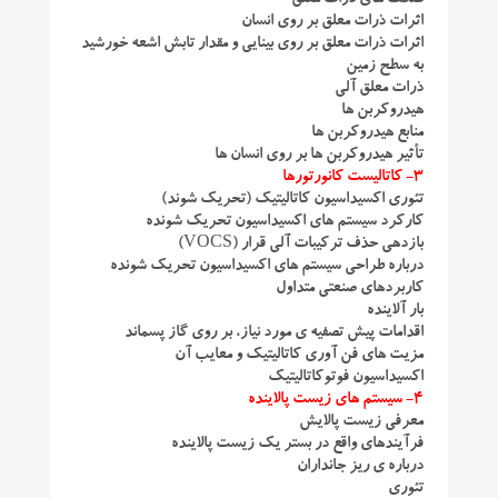
غلظت های ذرات معلق
اثرات ذرات معلق بر روی انسان
اثرات ذرات معلق بر روی بینایی و مقدار تابش اشعه خورشید
به سطح زمین
ذرات معلق آلی
هیدروکربن ها
منابع هیدروکربن ها
تأثیر هیدروکربن ها بر روی انسان ها
3- کاتالیست کانورتورها
تئوری اکسیداسیون کاتالیتیک (تحریک شوند)
کارکرد سیستم های اکسیداسیون تحریک شونده
بازدهی حذف ترکیبات آلی قرار (VOCS)
درباره طراحی سیستم های اکسیداسیون تحریک شونده
کاربردهای صنعتی متداول
بار آلاینده
اقدامات پیش تصفیه ی مورد نیاز، بر روی گاز پسماند
مزیت های فن آوری کاتالیتیک و معایب آن
اکسیداسیون فوتوکاتالیتیک
4- سیستم های زیست پالاینده
معرفی زیست پالایش
فرآیندهای واقع در بستر یک زیست پالاینده
درباره ی ریز جانداران
تئوری