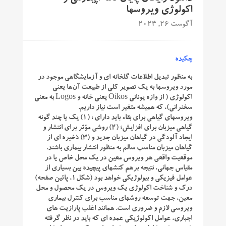
اکولوژی ویروسها
آگوست 26, 2024
چکیده
به منظور تبدیل اطلاعات گلخانه ای و آزمایشگاهی موجود در
مورد ویروسها به یک تصویر کلی از طبیعت آن‌ها یعنی
اکولوژی ( از وازه یونانی Oikos یعنی خانه و Logos به معنی
سخنرانی)، که همیشه متغیر است نیاز داریم.
ویروسهای گیاهی برای بقاء باید دارای : (1) یک یا چند گونه
گیاهی میزبان برای افزایش؛ (2) روشی مؤثر برای انتشار و
ایجاد آلودگی در گیاهان میزبان جدید و (3) ذخیره ای از
گیاهان میزبان مناسب سالم به منظور انتشار بیماری باشند.
موقعیت واقعی هر ویروس معین در یک محل خاص یا در
مقیاس جهانی، نتیجه برهم کنشهای پیچیده بین بسیاری از
عوامل فیزیکی و بیولوژیکی خواهد بود (شکل1، پائین صفحه)
درک و شناخت اکولوژی یک ویروس در یک محصول و محل
معین، جهت توسعه روشهای مناسب برای کنترل بیماری
ویروسی لازم و ضروری است. همانند اغلب پارازیت‌ های
اجباری، عوامل اکولوژیکی عمده ای که باید در نظر گرفته