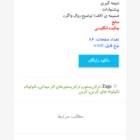
نتیجه گیری
پیشنهادات
ضمیمه ی (الف) توضیح روال واگرد
منابع
چکیده انگلیسی
تعداد صفحات: 86
نوع فایل: word
دانلود رایگان
Tags:
ترانزیستور
,
ترانزیستورهای اثر میدانی
,
نانولوله
,
نانولوله های کربن
,
کربن
مطالب مرتبط