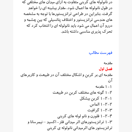
در نانولوله های کربنی متفاوت به ازای میدان های مختلفی که
در طول نانولوله ها اعمال شود، مقدار بیشینه ای را خواهد
گرفت. بنابراین در طراحی ترانزیستورها با توجه به مشخصه
های هندسی ترانزیستور و اختلاف پتانسیلی که بین چشمه و
دررو آن اعمال می شود باید نانولوله ای را انتخاب کرد که
تحرک پذیری مناسبی داشته باشد.
فهرست مطالب
مقدمه
فصل اول
مقدمه ای بر کربن و اشکال مختلف آن در طبیعت و کاربرهای
آن
1-1 مقدمه
1-2 گونه های مختلف کربن در طبیعت
1-2-1 کربن بیشکل
1-2-2 الماس
1-2-3 گرافیت
1-2-4 فلورن و نانو لوله های کربنی
1-3 ترانزیستورهای اثر میدانی فلز- اکسید – نیمرسانا و
ترانزیستور های اثرمیدانی نانولوله ی کربنی