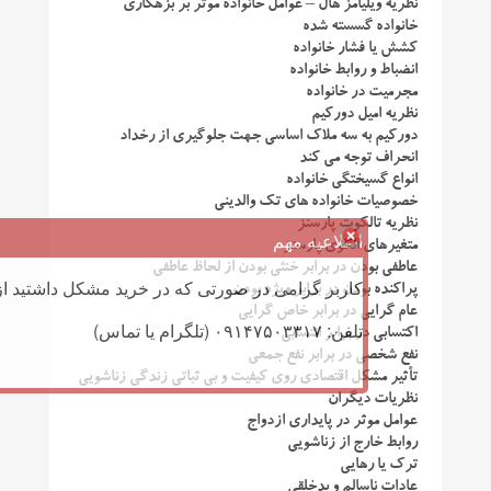
نظریه ویلیامز هال – عوامل خانواده موثر بر بزهکاری
خانواده گسسته شده
کشش یا فشار خانواده
انضباط و روابط خانواده
مجرمیت در خانواده
نظریه امیل دورکیم
دورکیم به سه ملاک اساسی جهت جلوگیری از رخداد
انحراف توجه می ‌کند
انواع گسیختگی خانواده
خصوصیات خانواده های تک والدینی
نظریه تالکوت پارسنز
اطلاعیه مهم
متغیرهای الگوی پارسنز
عاطفی بودن در برابر خنثی بودن از لحاظ عاطفی
کاربر گرامی در صورتی که در خرید مشکل داشتید از 
پراکنده بودن در برابر ویژه بودن
عام گرایی در برابر خاص گرایی
تلفن: ۰۹۱۴۷۵۰۳۳۱۷ (تلگرام یا تماس)
اکتسابی در برابر انتسابی
نفع شخصی در برابر نفع جمعی
تأثیر مشکل اقتصادی روی کیفیت و بی ثباتی زندگی زناشویی
نظریات دیگران
عوامل موثر در پایداری ازدواج
روابط خارج از زناشویی
ترک یا رهایی
عادات ناسالم و بدخلقی