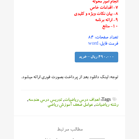
انجام امور محوله
۷- اقدامات خاص
۸- بیان نکات ویژه و کلیدی
۹- ارائه برنامه
۱۰- منابع
تعداد صفحات: ۸۴
فرمت فایل: word
490,000 ریال – خرید
توجه:
لینک دانلود بعد از پرداخت بصورت فوری ارائه میشود.
Tags:
اهداف درس ریاضیات
,
تدریس درس هندسه
,
رشته ریاضیات
,
عوامل ضعف آموزش ریاضی
مطالب مرتبط