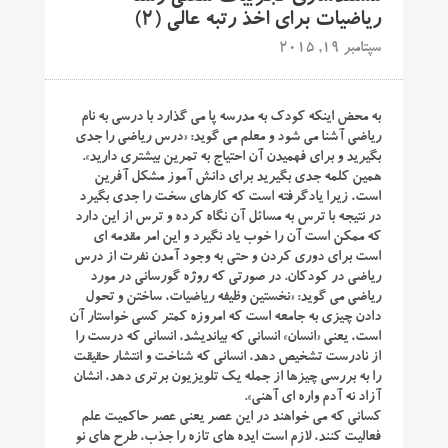
ریاضیات برای اخذ رتبه عالی (۲)
سپتامبر 19, 2015
به محض اینکه کودک به مدرسه پا می گذارد با درسی به نام
ریاضی آشنا می شود و معلم می گوید: «درس ریاضی را جدی
بگیرید و برای فهمیدن آن احتیاج به تمرین بیشتری دارید».
همین کلمه جدی بگیرید برای دانش آموز مشکل آفرین
است، زیرا یادگرفته است که کارهای سخت را جدی بگیرد
در نتیجه با ترس به مسائل آن نگاه کرده و ترس از این دارد
که ممکن است آن را خوب یاد نگیرد و این امر مقدمه ای
است برای دوری کردن و حتی به وجود آمدن نفرت از درس
ریاضی در کودکان. در صورتی که روژه گورسانی در مورد
ریاضی می گوید: «نخستین وظیفه ریاضیات، ساختن و تحول
دادن چیزی به جامعه است که امروزه کمتر کسی خواستار آن
است، یعنی «انسان» انسانی که بیاندیشد، انسانی که درست را
از نادرست تشخیص دهد، انسانی که شناخت و انتشار حقیقت
را به بررسی چیزها از جمله یک تلویزیون برتری دهد، انشان
آزاد نه آدم واره ای آهنی».
کسانی که می خواهند در این عصر یعنی عصر حاکمیت علم
فعالیت کنند، لازم است ایده های تازه را جذب، طرح های نو