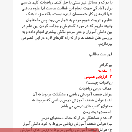
را درک و مسائل غیر سنتی را حل کنند. ریاضیات کلید مناسبی
برای آمادگی جهت انجام این فعالیت هاست لذا علوم ریاضی
تنها لازمه ی کار متخصصان آینده نیست، بلکه جزء لاینفک
تعلیم و تربیت عموم مردم به شمار می رود. پس ما معلمان
وظیفه داریم که در مورد گسترش و جذاب کردن این علم در
بین دانش آموزان و حتی مردم تلاش بیشتری انجام داده و به
بررسی علل ضعف ها و ارائه راه کارهای لازم در این خصوص
بپردازیم.
فهرست مطالب
بیوگرافی
۱- مقدمه
۲- ارزیابی عمومی
ریاضیات چیست؟
اهداف درس ریاضیات
عوامل ضعف آموزش ریاضی و مشکلات مربوط به آن
الف) عوامل ضعف آموزش درس ریاضی که مربوط به
محتوای کتاب های درسی می باشد
۱- محدودیت زمان
۲- عدم هماهنگی در ارائه مطالب محتوای درس
ب) عوامل ضعف آموزش ریاضی مربوط به خود دانش آموز
ج) عوامل ضعف آموزش ریاضی مربوط به روش های آموزش