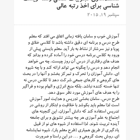
شناسی برای اخذ رتبه عالی
سپتامبر 19, 2015
آموزش خوب و سامان یافته زمانی اتفاق می افتد که معلم
طرح درس و برنامه ای دقیق داشته باشد تا کلاسی خلاق و
پویا و نیز سرشار از نشاط به بار آید. معلم بایستی پیش از
ورود به کلاس برنامه درسی خود را آماده کرده و بداند که
هدف های رفتاری از درس آن روز چیست، چه می خواهد
انجام دهد و درس را چگونه می تواند ارائه کند و با چه شیوه
ای، دانش آموزان را تحرک و تمرکز بخشد و آنها را در بحث
های گروهی و کارهای جمعی شرکت دهد تا کلاس درس نه
تنها خسته کننده نباشد، بلکه منبع انرژی و الهام بوده و فراگیر
را به هدف های آموزش مورد نظر سوق دهد.
طرح درس، سامان بخشی تدریس و هدایت امور آموزش
است لذا معلم باید بکوشد با خلاقیت و ابتکار از روشی در
تدریس استفاده کند که دانش آموزان، این گنجینه های
اجتماع به علم آموزی هر چه بیشتر تشویق و برای جامعه
آینده تربیت شوند. لذا استفاده از شیوه های نو از قبیل
یادگیری از طریق همیاری (طرح معلم یار)، شیوه نمایشنامه
ای، روش بحث گروهی و … در این راستا و ضرورت