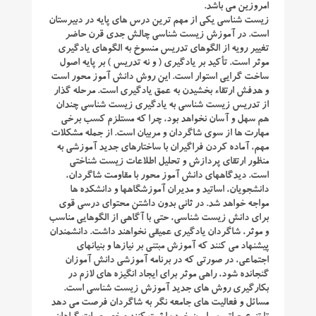
امروزین می باشد.
زیست شناسی یکی از مهم ترین درس های پایه در دبیرستان
است. در آموزش زیست شناسی چالش جدی قرن حاضر
تغییر رویه از الگوهای تدریس منسوخ به الگوهای یادگیری
موثر است. تأکید بر یادگیری ( و نه تدریس ) بر پایه اصول
ساخت گرایی استوار است. این روش دانش آموز محور است
و هدفش ارتقاء بخشیدن به عمق یادگیری است. مرحله گذار
از تدریس زیست شناسی به یادگیری زیست شناسی چندان
هم سهل و آسان نخواهد بود، چرا که مستلزم کسب برخی
مهارت ها از سوی شاگردان و مربیان است. از جمله مشکلات
مهم، آماده کردن فراگیران با ساختارهای جدید آموزشی به
منظور ارتقای پردازش و تحلیل اطلاعات زیست شناختی
است. دیدگاههای دانش آموز محور با مقاومت شاگردان،
دانشجویان، اساتید و مدیران آموزشگاهها و دانشکده ها
مواجه خواهد شد. در ثانی بدون داشتن محتوای درسی قوی
برای دانش زیست شناسی، حتی با آگاهی از الگوهایی مناسب
و موثر، شاگردان یادگیری عمیقی نخواهند داشت. دانشمندان
پیشنهاد می کنند که آموزش مبتنی بر نیازها و بنیانهای
اجتماعی، در صورتی که در برنامه آموزشی دانش آموزان
گنجانده شود، راهی موثر برای ایجاد انگیزه های لازم در
بکارگیری روش های جدید آموزش زیست شناسی است.
مسائل و فعالیت های جامعه نگر به شاگردان فرصت می دهد