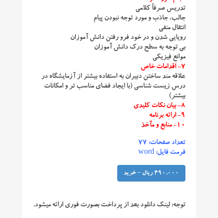
تدریس صرفاً کلامی
جالب، جاذب و مورد توجه نبودن پیام
انتقال منفی
رویایی شدن و در خود فرو رفتن دانش آموزان
بی توجه به سطح درک دانش آموزان
موانع فیزیکی
۷- اقدامات خاص
علاقه مند ساختن دبیران به استفاده بیشتر از آزمایشگاه در
درس زیست شناسی (با ایجاد فضای مناسب تر و امکانات
بیشتر)
۸- بیان نکات کلیدی
۹- ارائه برنامه
۱۰- منابع و مآخذ
تعداد صفحات: ۷۷
فرمت فایل: word
490,000 ریال – خرید
توجه:
لینک دانلود بعد از پرداخت بصورت فوری ارائه میشود.